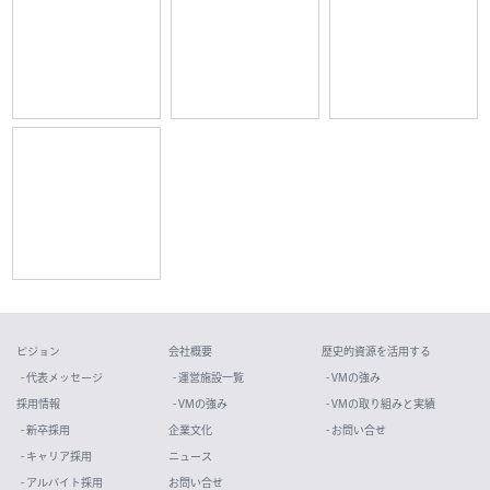
ビジョン
会社概要
歴史的資源を活用する
- 代表メッセージ
- 運営施設一覧
- VMの強み
採用情報
- VMの強み
- VMの取り組みと実績
- 新卒採用
企業文化
- お問い合せ
- キャリア採用
ニュース
- アルバイト採用
お問い合せ