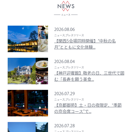
2026.08.06
ニュース,プレスリリース
【関西5会場同時開催】“中秋の名
月”とともに文化体験...
2026.08.04
ニュース,プレスリリース
【神戸迎賓館】敬老の日、三世代で囲
む「長寿を願う美食...
2026.07.29
ニュース,プレスリリース
【京都御苑】土・日の夜限定、‟季節
の京会席コース”で...
2026.07.28
ニュース,プレスリリース