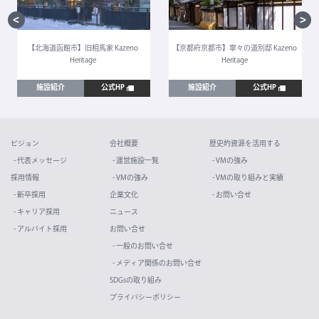
【北海道函館市】旧相馬家 Kazeno
【京都府京都市】寧々の道別邸 Kazeno
Heritage
Heritage
施設紹介
公式HP
施設紹介
公式HP
ビジョン
会社概要
歴史的資源を活用する
- 代表メッセージ
- 運営施設一覧
- VMの強み
採用情報
- VMの強み
- VMの取り組みと実績
- 新卒採用
企業文化
- お問い合せ
- キャリア採用
ニュース
- アルバイト採用
お問い合せ
- 一般のお問い合せ
- メディア関係のお問い合せ
SDGsの取り組み
プライバシーポリシー