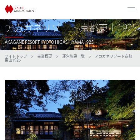
アカガネリゾート京都東山1925
AKAGANE RESORT KYOTO HIGASHIYAMA1925
サイトトップ
>
事業概要
>
運営施設一覧
> アカガネリゾート京都
東山1925