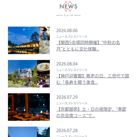
2026.08.06
ニュース,プレスリリース
【関西5会場同時開催】“中秋の名
月”とともに文化体験...
2026.08.04
ニュース,プレスリリース
【神戸迎賓館】敬老の日、三世代で囲
む「長寿を願う美食...
2026.07.29
ニュース,プレスリリース
【京都御苑】土・日の夜限定、‟季節
の京会席コース”で...
2026.07.28
ニュース,プレスリリース