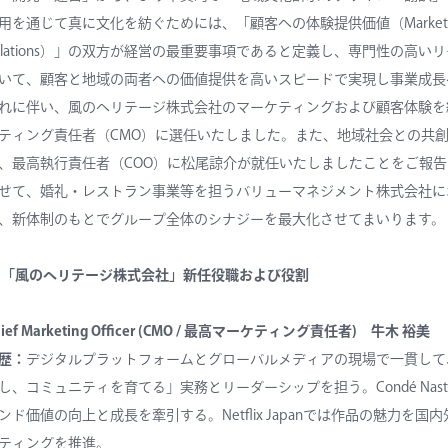
用を通じて真に文化を紡ぐためには、「顧客への体験提供価値（Marketin
elations）」の双方が経営の最重要事項であると定義し、専門性の高
いて、顧客と地域の両者への価値提供を高いスピードで実現し事業成長
れに伴い、風のヘリテージ株式会社のマーケティングおよび顧客体験を
ティング責任者（CMO）に選任いたしました。また、地域社会との共創
、最高執行責任者（COO）に松尾
諒介
が就任いたしましたことをご報告
せて、婚礼・レストラン事業等を担うバリューマネジメント株式会社に
、新体制のもとでグループ全体のシナジーを最大化させてまいります。
 「風のヘリテージ株式会社」新任役職および役割
hief Marketing Officer (CMO / 最高マーケティング責任者)
牛木 裕美
歴：
デジタルプラットフォームとグローバルメディアの現場で一貫して
し、コミュニティを育てる」実務とリーダーシップを担う。Condé Nas
ンド価値の向上と成長を牽引する。Netflix Japanでは作品の魅力
ティングを推進。