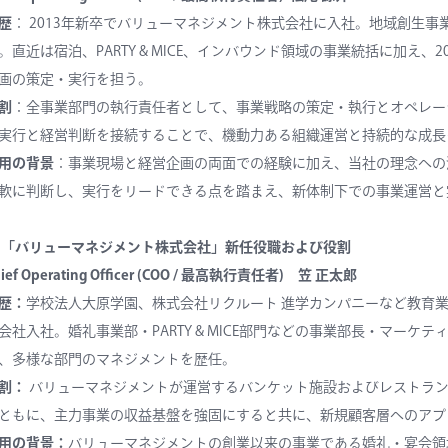
歴
： 2013年新卒でバリューマネジメント株式会社に入社。地域創生
。直近は宿泊、PARTY & MICE、インバウンド領域の事業統括に加え
画の策定・実行を担う。
割
：全事業部門の執行責任者として、事業戦略の策定・執行とオペレー
実行と経営判断を接続することで、機動力ある組織運営と持続的な成長
用の背景
：事業現場と経営企画の両面での経験に加え、当社の理念への
軟に判断し、実行をリードできる点を踏まえ、新体制下での事業運営と
 「バリューマネジメント株式会社」新任役職および役割
ief Operating Officer (COO / 最高執行責任者)
笠 正太郎
歴：
学校法人大原学園、株式会社リクルート 進学カンパニーなど教育業
会社入社。婚礼事業部・PARTY & MICE部門などの事業部長・マー
、多様な部門のマネジメントを歴任。
割：
バリューマネジメントが運営するバンケット施設およびレストラン
ともに、主力事業の収益基盤を強固にすると共に、新規顧客層へのアプ
用の背景：
バリューマネジメントの創業以来の事業である婚礼・宴会領