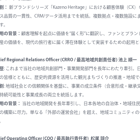
割：
新ブランドシリーズ「Kazeno Heritage」における顧客体験
ス品質の一貫性、CRM/データ活用までを統括。複数拠点・複数施設に
す。
用の背景：
顧客理解を起点に価値を“届く形”に翻訳し、ファンとブラ
産の価値を、現代の旅行者に届く滞在体験として実装するための起用と
ief Regional Relations Officer (CRRO / 最高地域共創責任者)
池上 順一
歴
: これまで当社の地域共創部門・事業開発部門を長年にわたり牽引。
の皆様とともに、歴史的資源を活用した観光まちづくりの推進・地域で
割
: 地域社会との信頼関係を基盤に、事業の成立条件（合意形成・継承
持続可能性と事業成長の両立を統括します。
用の背景：
当社の地域開発を長年牽引し、日本各地の自治体・地域住民
の構築に尽力。単なる「外部の運営会社」を超え、地域コミュニティの
。
hief Operating Officer (COO / 最高執行責任者) 松尾 諒介