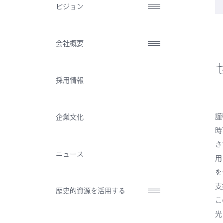
ビジョン
会社概要
採用情報
謹
企業文化
時
さ
ニュース
用
を
支
歴史的資源を活用する
こ
光