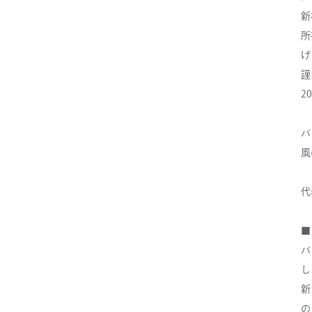
新
所
げ
謹
2
バ
風
代
■
バ
し
新
の