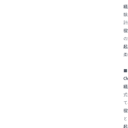
経
験
計
役
の
起
柔
■
Ch
経
式
て
役
と
起