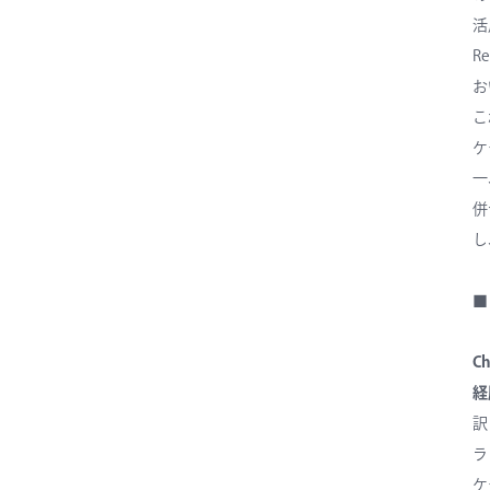
活
R
お
こ
ケ
一
併
し
■
C
経
訳
ラ
ケ