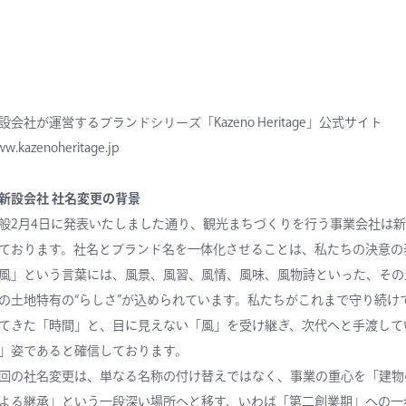
設会社が運営するブランドシリーズ「Kazeno Heritage」公式サイト
w.kazenoheritage.jp
新設会社 社名変更の背景
般2月4日に発表いたしました通り、観光まちづくりを行う事業会社は新ホテルブ
ております。社名とブランド名を一体化させることは、私たちの決意の
風」という言葉には、風景、風習、風情、風味、風物詩といった、その
の土地特有の“らしさ”が込められています。私たちがこれまで守り続
てきた「時間」と、目に見えない「風」を受け継ぎ、次代へと手渡して
」姿であると確信しております。
回の社名変更は、単なる名称の付け替えではなく、事業の重心を「建物
よる継承」という一段深い場所へと移す、いわば「第二創業期」への一