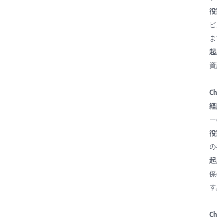
役
ビ
ま
起
資
Ch
経
ー
役
の
起
係
す
C