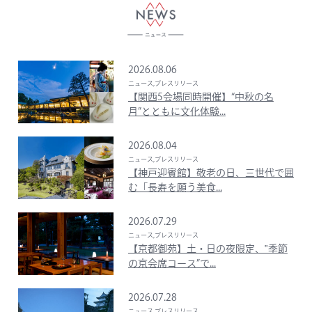
2026.08.06
ニュース,プレスリリース
【関西5会場同時開催】“中秋の名
月”とともに文化体験...
2026.08.04
ニュース,プレスリリース
【神戸迎賓館】敬老の日、三世代で囲
む「長寿を願う美食...
2026.07.29
ニュース,プレスリリース
【京都御苑】土・日の夜限定、‟季節
の京会席コース”で...
2026.07.28
ニュース,プレスリリース