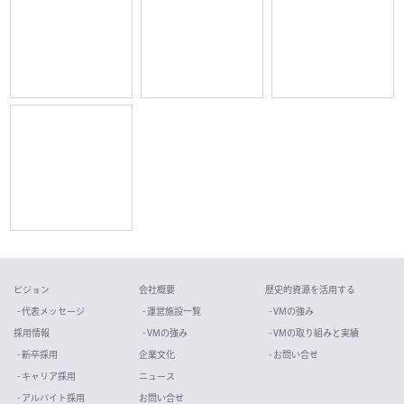
ビジョン
会社概要
歴史的資源を活用する
- 代表メッセージ
- 運営施設一覧
- VMの強み
採用情報
- VMの強み
- VMの取り組みと実績
- 新卒採用
企業文化
- お問い合せ
- キャリア採用
ニュース
- アルバイト採用
お問い合せ