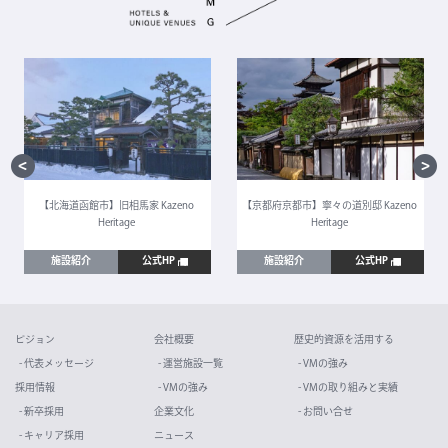
【北海道函館市】旧相馬家 Kazeno
【京都府京都市】寧々の道別邸 Kazeno
Heritage
Heritage
施設紹介
公式HP
施設紹介
公式HP
ビジョン
会社概要
歴史的資源を活用する
- 代表メッセージ
- 運営施設一覧
- VMの強み
採用情報
- VMの強み
- VMの取り組みと実績
- 新卒採用
企業文化
- お問い合せ
- キャリア採用
ニュース