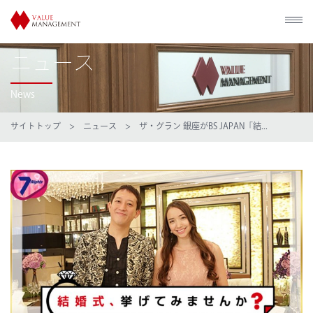
ニュース
News
サイトトップ
>
ニュース
> ザ・グラン 銀座がBS JAPAN「結...