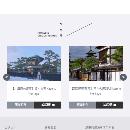
【北海道函館市】旧相馬家 Kazeno
【京都府京都市】寧々の道別邸 Kazeno
Heritage
Heritage
施設紹介
公式HP
施設紹介
公式HP
ビジョン
会社概要
歴史的資源を活用する