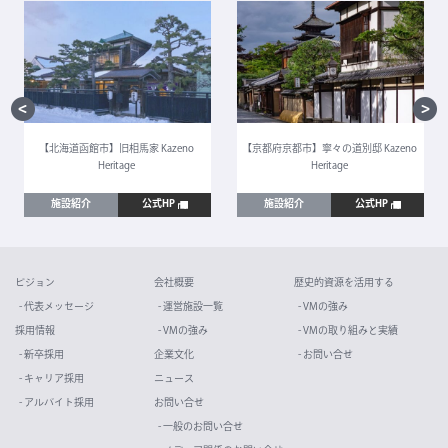
【北海道函館市】旧相馬家 Kazeno
【京都府京都市】寧々の道別邸 Kazeno
Heritage
Heritage
施設紹介
公式HP
施設紹介
公式HP
ビジョン
会社概要
歴史的資源を活用する
- 代表メッセージ
- 運営施設一覧
- VMの強み
採用情報
- VMの強み
- VMの取り組みと実績
- 新卒採用
企業文化
- お問い合せ
- キャリア採用
ニュース
- アルバイト採用
お問い合せ
- 一般のお問い合せ