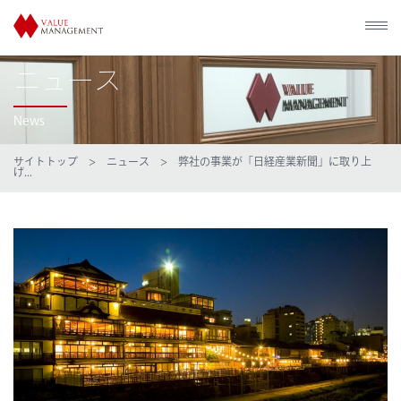
ニュース
News
サイトトップ
>
ニュース
> 弊社の事業が「日経産業新聞」に取り上
げ...