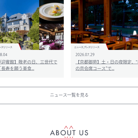
8.04
2026.07.29
戸迎賓館】敬老の日、三世代で
【京都御苑】土・日の夜限定、‟
長寿を願う美食...
の京会席コース”で...
ニュース一覧を見る