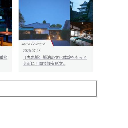
2026.07.28
季節
【丸亀城】城泊の文化体験をもっと
身近に！国登録有形文...