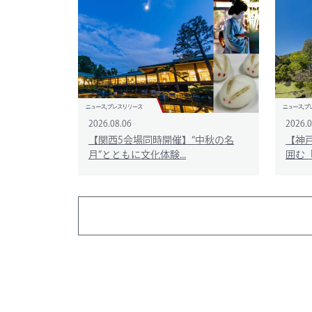
2026.08.06
2026.0
【関西5会場同時開催】“中秋の名
【神
月”とともに文化体験...
囲む「