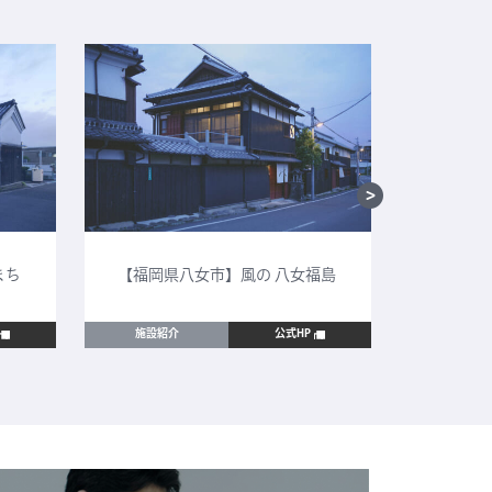
まち
【福岡県八女市】風の 八女福島
【鳥取
施設紹介
公式HP
施設紹