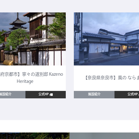
府京都市】寧々の道別邸 Kazeno
【奈良県奈良市】風の なら
Heritage
施設紹介
公式HP
施設紹介
公式HP