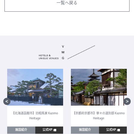
一覧へ戻る
【北海道函館市】旧相馬家 Kazeno
【京都府京都市】寧々の道別邸 Kazeno
Heritage
Heritage
施設紹介
公式HP
施設紹介
公式HP