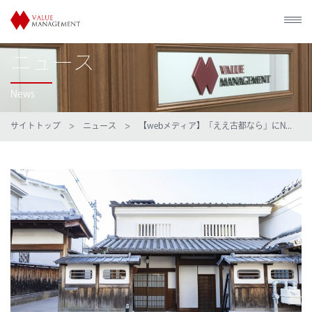
ニュース
News
サイトトップ
>
ニュース
> 【webメディア】「ええ古都なら」にN...