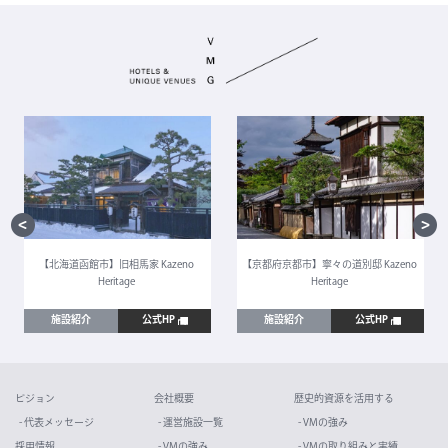
【北海道函館市】旧相馬家 Kazeno
【京都府京都市】寧々の道別邸 Kazeno
Heritage
Heritage
施設紹介
公式HP
施設紹介
公式HP
ビジョン
会社概要
歴史的資源を活用する
- 代表メッセージ
- 運営施設一覧
- VMの強み
採用情報
- VMの強み
- VMの取り組みと実績