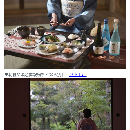
▼朝食や瞑想体験場所となる別荘「
臥龍山荘
」