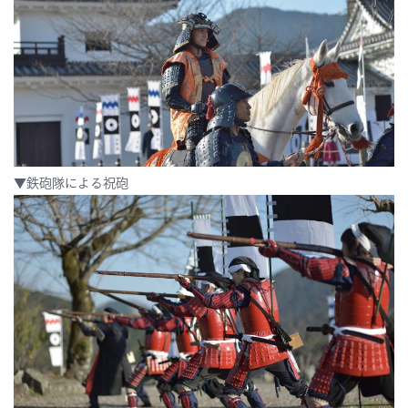
▼鉄砲隊による祝砲