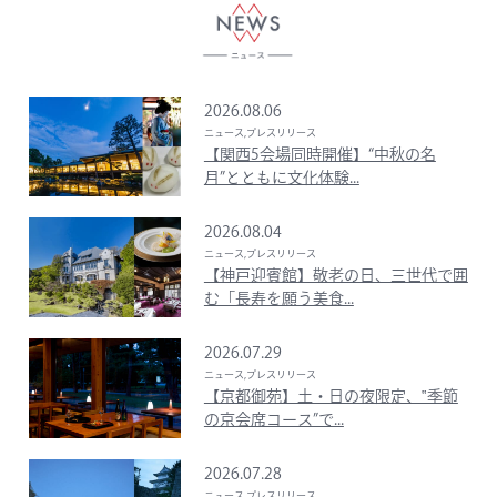
2026.08.06
ニュース,プレスリリース
【関西5会場同時開催】“中秋の名
月”とともに文化体験...
2026.08.04
ニュース,プレスリリース
【神戸迎賓館】敬老の日、三世代で囲
む「長寿を願う美食...
2026.07.29
ニュース,プレスリリース
【京都御苑】土・日の夜限定、‟季節
の京会席コース”で...
2026.07.28
ニュース,プレスリリース