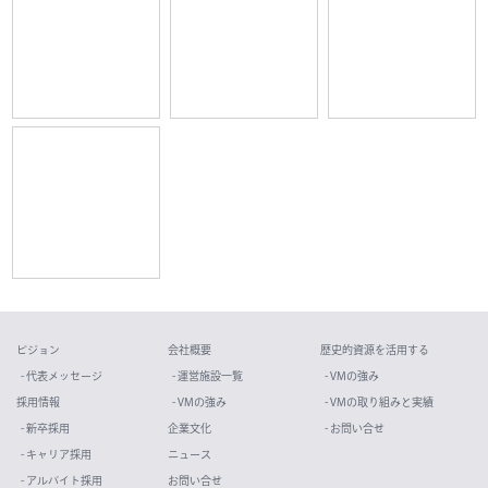
ビジョン
会社概要
歴史的資源を活用する
- 代表メッセージ
- 運営施設一覧
- VMの強み
採用情報
- VMの強み
- VMの取り組みと実績
- 新卒採用
企業文化
- お問い合せ
- キャリア採用
ニュース
- アルバイト採用
お問い合せ