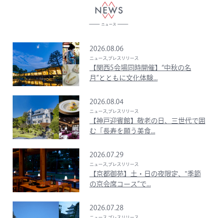
2026.08.06
ニュース,プレスリリース
【関西5会場同時開催】“中秋の名
月”とともに文化体験...
2026.08.04
ニュース,プレスリリース
【神戸迎賓館】敬老の日、三世代で囲
む「長寿を願う美食...
2026.07.29
ニュース,プレスリリース
【京都御苑】土・日の夜限定、‟季節
の京会席コース”で...
2026.07.28
ニュース,プレスリリース