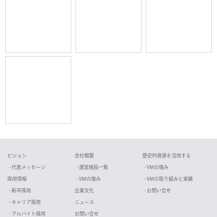
ビジョン
会社概要
歴史的資源を活用する
- 代表メッセージ
- 運営施設一覧
- VMの強み
採用情報
- VMの強み
- VMの取り組みと実績
- 新卒採用
企業文化
- お問い合せ
- キャリア採用
ニュース
- アルバイト採用
お問い合せ