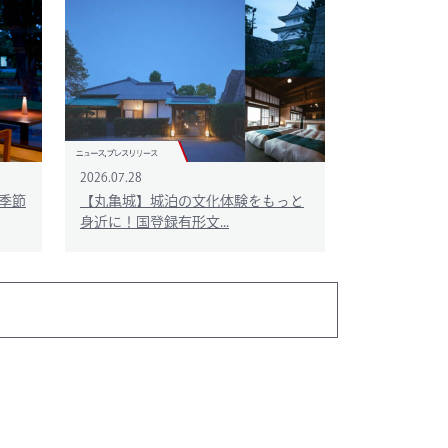
2026.07.28
季節
【丸亀城】城泊の文化体験をもっと
身近に！国登録有形文...