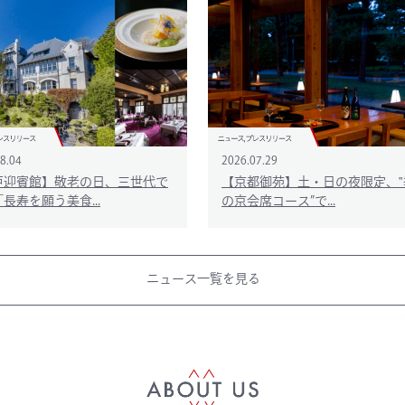
8.04
2026.07.29
戸迎賓館】敬老の日、三世代で
【京都御苑】土・日の夜限定、‟
長寿を願う美食...
の京会席コース”で...
ニュース一覧を見る