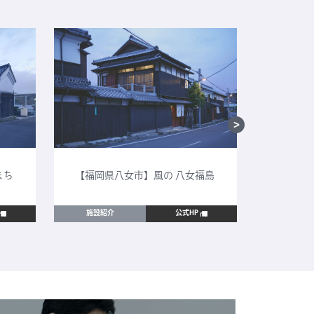
まち
【福岡県八女市】風の 八女福島
【鳥取
施設紹介
公式HP
施設紹