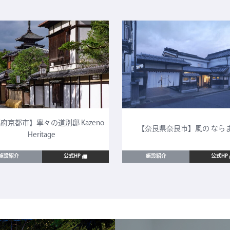
府京都市】寧々の道別邸 Kazeno
【奈良県奈良市】風の なら
Heritage
施設紹介
公式HP
施設紹介
公式HP