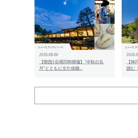
2026.08.06
2026.0
【関西5会場同時開催】“中秋の名
【神
月”とともに文化体験...
囲む「