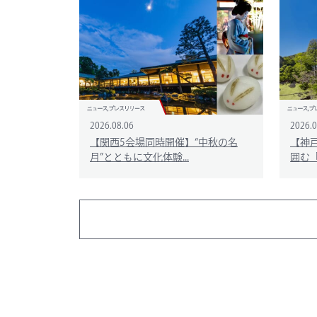
2026.08.06
2026.0
【関西5会場同時開催】“中秋の名
【神
月”とともに文化体験...
囲む「