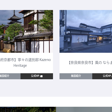
府京都市】寧々の道別邸 Kazeno
【奈良県奈良市】風の なら
Heritage
施設紹介
公式HP
施設紹介
公式HP