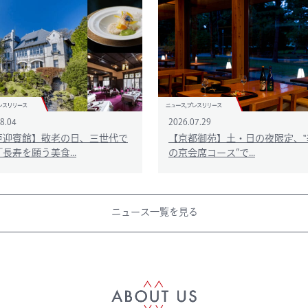
8.04
2026.07.29
戸迎賓館】敬老の日、三世代で
【京都御苑】土・日の夜限定、‟
長寿を願う美食...
の京会席コース”で...
ニュース一覧を見る