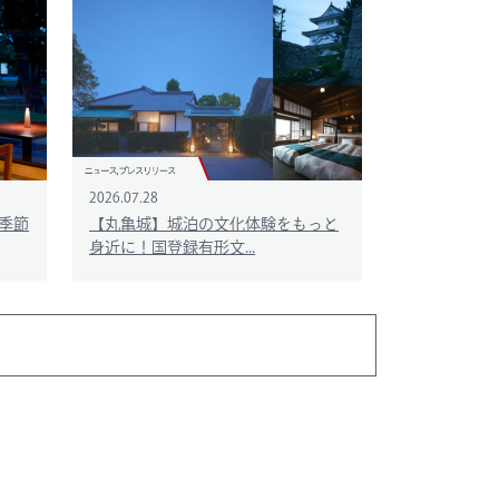
2026.07.28
季節
【丸亀城】城泊の文化体験をもっと
身近に！国登録有形文...