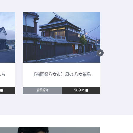
まち
【福岡県八女市】風の 八女福島
【鳥取
施設紹介
公式HP
施設紹