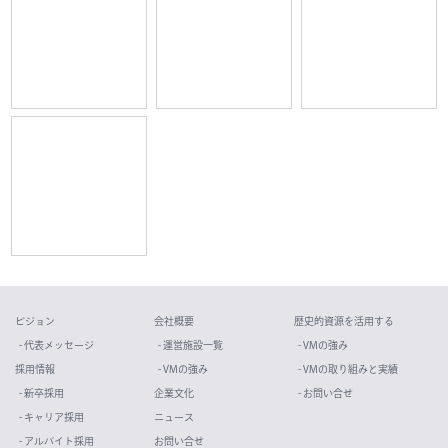
ビジョン
会社概要
歴史的資源を活用する
- 代表メッセージ
- 運営施設一覧
- VMの強み
採用情報
- VMの強み
- VMの取り組みと実績
- 新卒採用
企業文化
- お問い合せ
- キャリア採用
ニュース
- アルバイト採用
お問い合せ