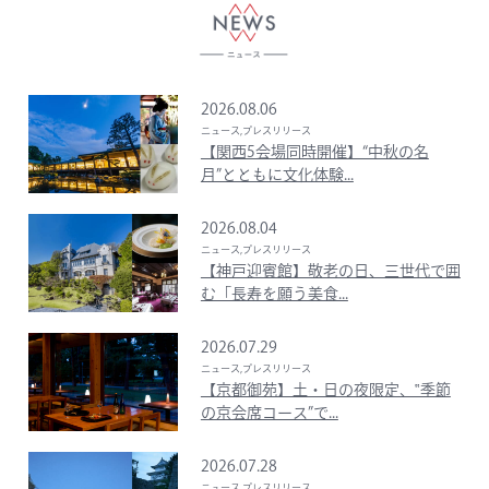
2026.08.06
ニュース,プレスリリース
【関西5会場同時開催】“中秋の名
月”とともに文化体験...
2026.08.04
ニュース,プレスリリース
【神戸迎賓館】敬老の日、三世代で囲
む「長寿を願う美食...
2026.07.29
ニュース,プレスリリース
【京都御苑】土・日の夜限定、‟季節
の京会席コース”で...
2026.07.28
ニュース,プレスリリース