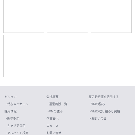
ビジョン
会社概要
歴史的資源を活用する
- 代表メッセージ
- 運営施設一覧
- VMの強み
採用情報
- VMの強み
- VMの取り組みと実績
- 新卒採用
企業文化
- お問い合せ
- キャリア採用
ニュース
- アルバイト採用
お問い合せ