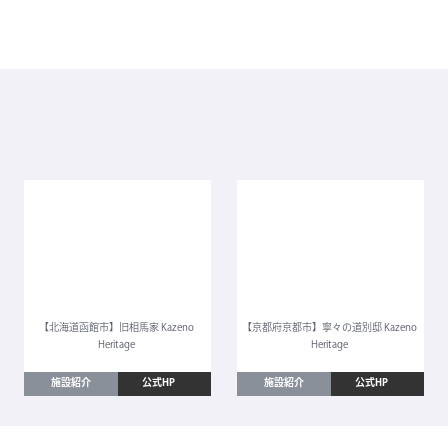
【北海道函館市】旧相馬家 Kazeno
【京都府京都市】寧々の道別邸 Kazeno
Heritage
Heritage
施設紹介
公式HP
施設紹介
公式HP