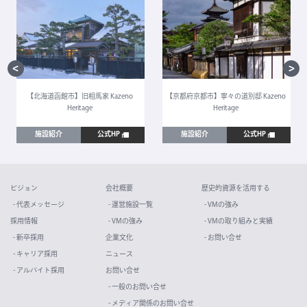
【北海道函館市】旧相馬家 Kazeno
【京都府京都市】寧々の道別邸 Kazeno
Heritage
Heritage
施設紹介
公式HP
施設紹介
公式HP
ビジョン
会社概要
歴史的資源を活用する
- 代表メッセージ
- 運営施設一覧
- VMの強み
採用情報
- VMの強み
- VMの取り組みと実績
- 新卒採用
企業文化
- お問い合せ
- キャリア採用
ニュース
- アルバイト採用
お問い合せ
- 一般のお問い合せ
- メディア関係のお問い合せ