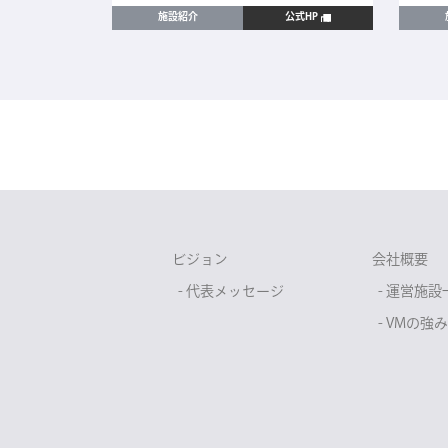
公式HP
施設紹介
公式HP
ビジョン
会社概要
- 代表メッセージ
- 運営施設
- VMの強み