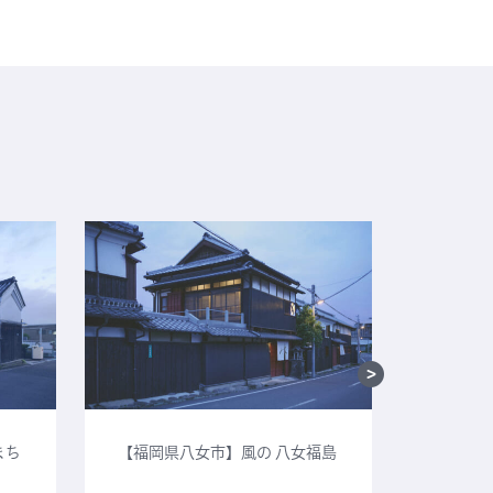
まち
【福岡県八女市】風の 八女福島
【鳥取