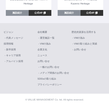
Heritage
Kazeno Heritage
施設紹介
公式HP
施設紹介
公式HP
ビジョン
会社概要
歴史的資源を活用する
- 代表メッセージ
- 運営施設一覧
- VMの強み
採用情報
- VMの強み
- VMの取り組みと実績
- 新卒採用
企業文化
- お問い合せ
- キャリア採用
ニュース
- アルバイト採用
お問い合せ
- 一般のお問い合せ
- メディア関係のお問い合せ
SDGsの取り組み
プライバシーポリシー
© VALUE MANAGEMENT Co. ltd. All rights reserved.