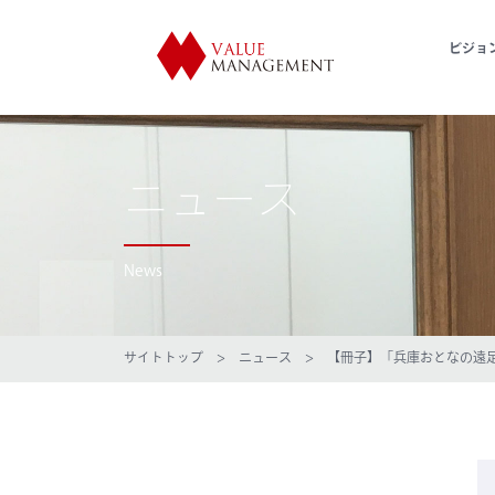
ビジョ
ニュース
News
サイトトップ
>
ニュース
> 【冊子】「兵庫おとなの遠足」