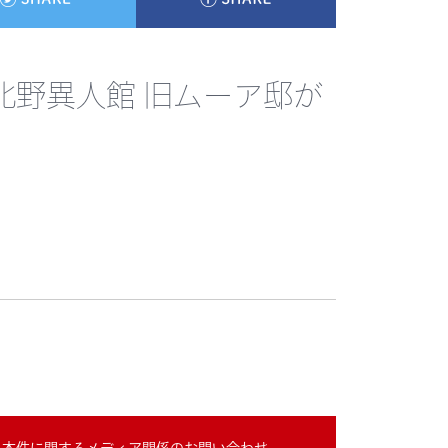
北野異人館 旧ムーア邸が