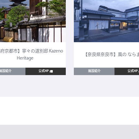
府京都市】寧々の道別邸 Kazeno
【奈良県奈良市】風の なら
Heritage
施設紹介
公式HP
施設紹介
公式HP