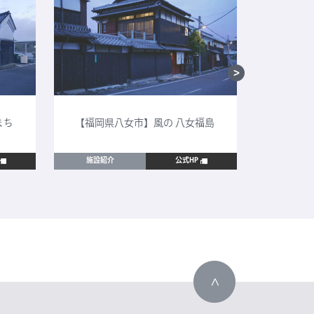
まち
【福岡県八女市】風の 八女福島
【鳥取
施設紹介
公式HP
施設紹