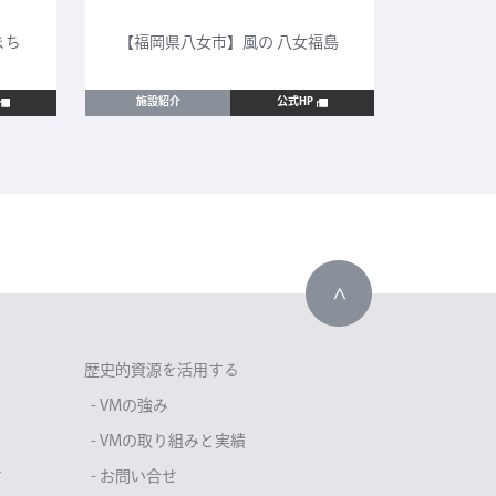
まち
【福岡県八女市】風の 八女福島
【鳥取
施設紹介
公式HP
施設紹
歴史的資源を活用する
- VMの強み
- VMの取り組みと実績
せ
- お問い合せ