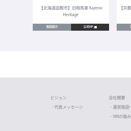
CULTIA 太
【北海道函館市】旧相馬家 Kazeno
【京都
Heritage
公式HP
施設紹介
公式HP
ビジョン
会社概要
- 代表メッセージ
- 運営施設
- VMの強み