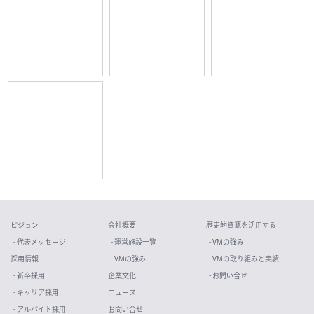
ビジョン
会社概要
歴史的資源を活用する
- 代表メッセージ
- 運営施設一覧
- VMの強み
採用情報
- VMの強み
- VMの取り組みと実績
- 新卒採用
企業文化
- お問い合せ
- キャリア採用
ニュース
- アルバイト採用
お問い合せ