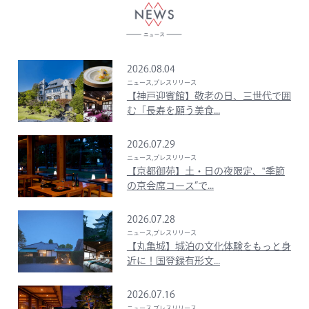
2026.08.04
ニュース,プレスリリース
【神戸迎賓館】敬老の日、三世代で囲
む「長寿を願う美食...
2026.07.29
ニュース,プレスリリース
【京都御苑】土・日の夜限定、‟季節
の京会席コース”で...
2026.07.28
ニュース,プレスリリース
【丸亀城】城泊の文化体験をもっと身
近に！国登録有形文...
2026.07.16
ニュース,プレスリリース