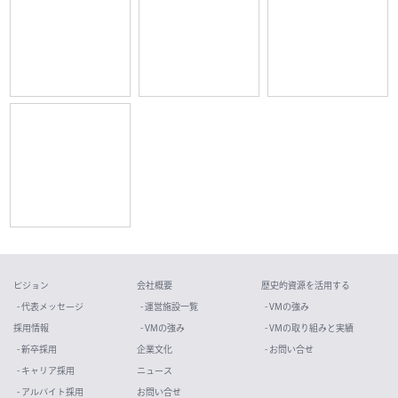
ビジョン
会社概要
歴史的資源を活用する
- 代表メッセージ
- 運営施設一覧
- VMの強み
採用情報
- VMの強み
- VMの取り組みと実績
- 新卒採用
企業文化
- お問い合せ
- キャリア採用
ニュース
- アルバイト採用
お問い合せ