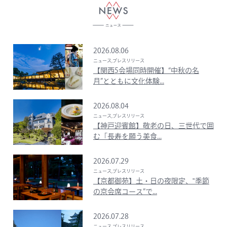
2026.08.06
ニュース,プレスリリース
【関西5会場同時開催】“中秋の名
月”とともに文化体験...
2026.08.04
ニュース,プレスリリース
【神戸迎賓館】敬老の日、三世代で囲
む「長寿を願う美食...
2026.07.29
ニュース,プレスリリース
【京都御苑】土・日の夜限定、‟季節
の京会席コース”で...
2026.07.28
ニュース,プレスリリース