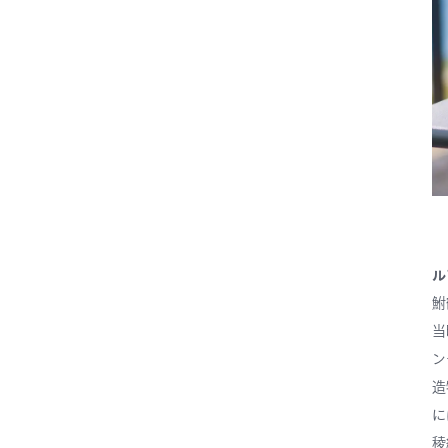
ル
鮒
当
ン
造
に
稜