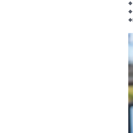
◆
◆
◆