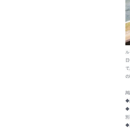
ル
日
で
の
川
◆
◆
別
◆