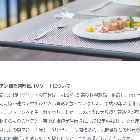
アン 鮒鶴京都鴨川リゾートについて
鶴京都鴨川リゾートの前身は、明治3年創業の料理旅館「鮒鶴」。南北
時町家が連なる中でひときわ異彩を放っていました。平成20年に“新旧
チレストランへと生まれ変わりました。このように大規模な建造物が鴨
物そのものの歴史的・芸術的価値が評価され、2012年4月21日、文
は京都の風物詩「川床」（5月～9月）も開催され、京野菜などの地元
線に四季折々を感じながら愉しむひとときをお過ごしいただけます。