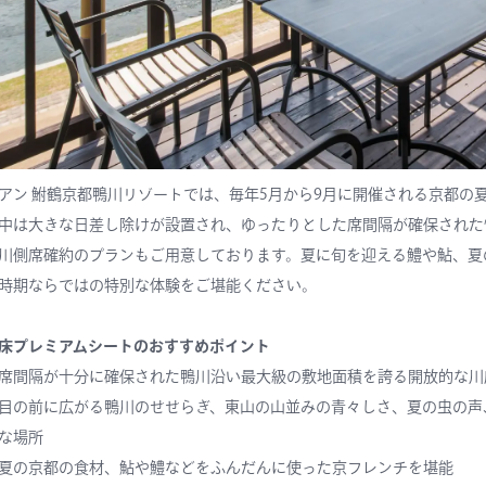
アン 鮒鶴京都鴨川リゾートでは、毎年5月から9月に開催される京都の
中は大きな日差し除けが設置され、ゆったりとした席間隔が確保された
川側席確約のプランもご用意しております。夏に旬を迎える鱧や鮎、夏
時期ならではの特別な体験をご堪能ください。
床プレミアムシートのおすすめポイント
席間隔が十分に確保された鴨川沿い最大級の敷地面積を誇る開放的な川
目の前に広がる鴨川のせせらぎ、東山の山並みの青々しさ、夏の虫の声
な場所
夏の京都の食材、鮎や鱧などをふんだんに使った京フレンチを堪能