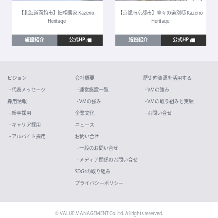
【北海道函館市】旧相馬家 Kazeno
【京都府京都市】寧々の道別邸 Kazeno
Heritage
Heritage
施設紹介
公式HP
施設紹介
公式HP
ビジョン
会社概要
歴史的資源を活用する
- 代表メッセージ
- 運営施設一覧
- VMの強み
採用情報
- VMの強み
- VMの取り組みと実績
- 新卒採用
企業文化
- お問い合せ
- キャリア採用
ニュース
- アルバイト採用
お問い合せ
- 一般のお問い合せ
- メディア関係のお問い合せ
SDGsの取り組み
プライバシーポリシー
© VALUE MANAGEMENT Co. ltd. All rights reserved.