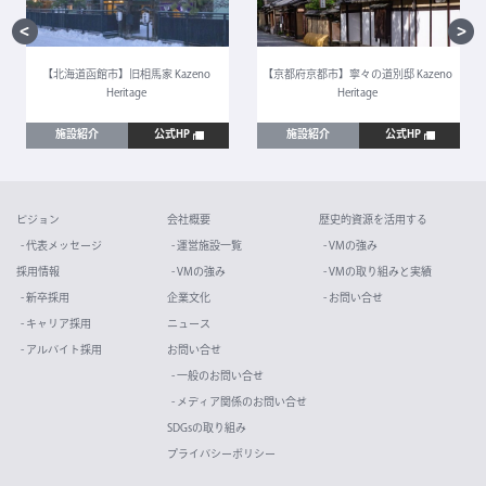
【北海道函館市】旧相馬家 Kazeno
【京都府京都市】寧々の道別邸 Kazeno
Heritage
Heritage
施設紹介
公式HP
施設紹介
公式HP
ビジョン
会社概要
歴史的資源を活用する
- 代表メッセージ
- 運営施設一覧
- VMの強み
採用情報
- VMの強み
- VMの取り組みと実績
- 新卒採用
企業文化
- お問い合せ
- キャリア採用
ニュース
- アルバイト採用
お問い合せ
- 一般のお問い合せ
- メディア関係のお問い合せ
SDGsの取り組み
プライバシーポリシー