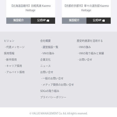
【北海道函館市】旧相馬家 Kazeno
【京都府京都市】寧々の道別邸 Kazeno
Heritage
Heritage
施設紹介
公式HP
施設紹介
公式HP
ビジョン
会社概要
歴史的資源を活用する
- 代表メッセージ
- 運営施設一覧
- VMの強み
採用情報
- VMの強み
- VMの取り組みと実績
- 新卒採用
企業文化
- お問い合せ
- キャリア採用
ニュース
- アルバイト採用
お問い合せ
- 一般のお問い合せ
- メディア関係のお問い合せ
SDGsの取り組み
プライバシーポリシー
© VALUE MANAGEMENT Co. ltd. All rights reserved.