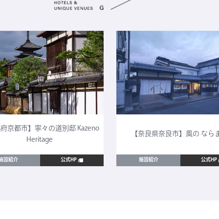
府京都市】寧々の道別邸 Kazeno
【奈良県奈良市】風の なら
Heritage
施設紹介
公式HP
施設紹介
公式HP