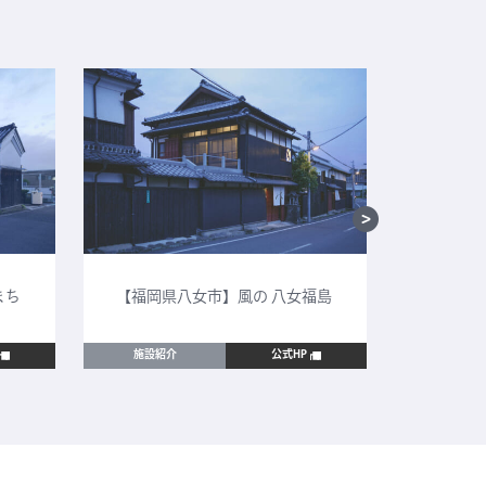
まち
【福岡県八女市】風の 八女福島
【鳥取
施設紹介
公式HP
施設紹