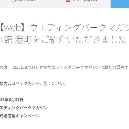
【web】ウエディングパークマガジンに
函館 港町をご紹介いただきました
の度、2023年
8
月
31
日付の
ウエディングパークマガジン
に弊社の運営するN
載内容はリンク先からご覧ください。
023年
8
月
31
日
エディングパークマガジン
元婚応援キャンペーン