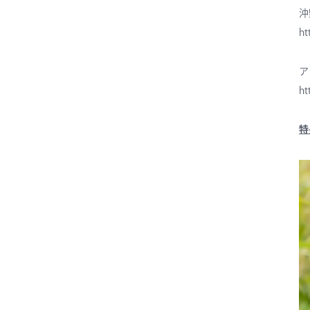
沖
ht
ア
ht
特