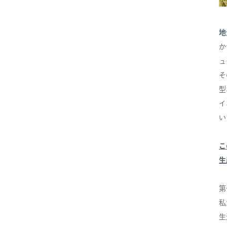
地
か
ュ
そ
型
イ
い
こ
生
第
私
生