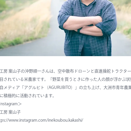
工房 案山子の沖野順一さんは、空中散布ドローンと直進操舵トラクター
目されている米農家です。「野菜を買うときに作った人の顔が浮かぶ状
自メディア「アグルビト（AGURUBITO）」の立ち上げ、大洲市青年
に積極的に活動されています。
Instagram＞
工房 案山子
tps://www.instagram.com/inekoubou.kakashi/