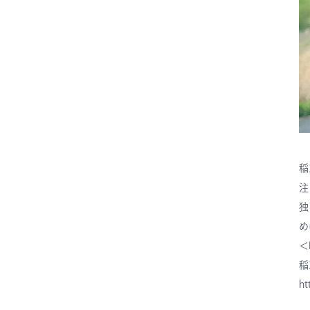
稲
注
独
め
＜
稲
ht