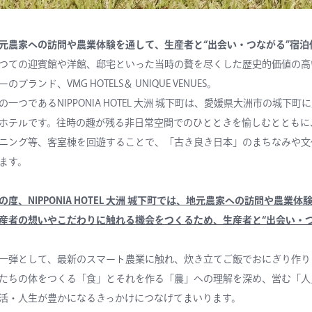
元農家への訪問や農業体験を通して、生産者と“出会い・つながる”宿泊
つての迎賓館や洋館、邸宅といった当時の贅を尽くした歴史的価値の高
ーのブランド、VMG HOTELS＆ UNIQUE VENUES。
の一つであるNIPPONIA HOTEL 大洲 城下町は、愛媛県大洲市の
ホテルです。往時の趣が残る非日常空間でのひとときを愉しむとともに
ニング等、客室棟を回遊することで、「古き良き日本」のまちなみや文
ます。
の度、NIPPONIA HOTEL 大洲 城下町では、地元農家への訪問や
産者の想いやこだわりに触れる機会をつくるため、生産者と“出会い・
一弾として、最新のスマート農業に触れ、炊き立てご飯でおにぎり作り
たちの体をつくる「食」とそれを作る「農」への理解を深め、営む「人
活・人生が豊かになるきっかけにつなげてまいります。