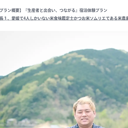
プラン概要】『生産者と出会い、つながる』宿泊体験プラン
長１、愛媛で4人しかいない米食味鑑定士かつお米ソムリエである米農家