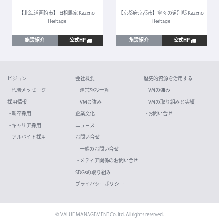
【北海道函館市】旧相馬家 Kazeno
【京都府京都市】寧々の道別邸 Kazeno
Heritage
Heritage
施設紹介
公式HP
施設紹介
公式HP
ビジョン
会社概要
歴史的資源を活用する
- 代表メッセージ
- 運営施設一覧
- VMの強み
採用情報
- VMの強み
- VMの取り組みと実績
- 新卒採用
企業文化
- お問い合せ
- キャリア採用
ニュース
- アルバイト採用
お問い合せ
- 一般のお問い合せ
- メディア関係のお問い合せ
SDGsの取り組み
プライバシーポリシー
© VALUE MANAGEMENT Co. ltd. All rights reserved.