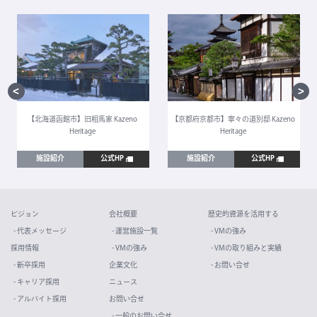
【北海道函館市】旧相馬家 Kazeno
【京都府京都市】寧々の道別邸 Kazeno
Heritage
Heritage
施設紹介
公式HP
施設紹介
公式HP
ビジョン
会社概要
歴史的資源を活用する
- 代表メッセージ
- 運営施設一覧
- VMの強み
採用情報
- VMの強み
- VMの取り組みと実績
- 新卒採用
企業文化
- お問い合せ
- キャリア採用
ニュース
- アルバイト採用
お問い合せ
- 一般のお問い合せ