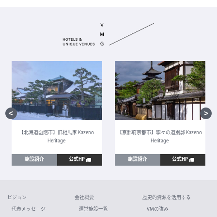
【北海道函館市】旧相馬家 Kazeno
【京都府京都市】寧々の道別邸 Kazeno
Heritage
Heritage
施設紹介
公式HP
施設紹介
公式HP
ビジョン
会社概要
歴史的資源を活用する
- 代表メッセージ
- 運営施設一覧
- VMの強み