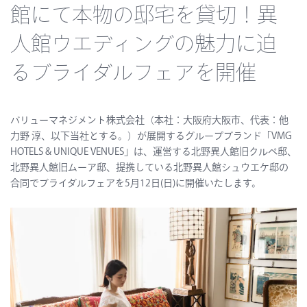
館にて本物の邸宅を貸切！異
人館ウエディングの魅力に迫
るブライダルフェアを開催
バリューマネジメント株式会社（本社：大阪府大阪市、代表：他
力野 淳、以下当社とする。）が展開するグループブランド「VMG
HOTELS & UNIQUE VENUES」は、運営する北野異人館旧クルペ邸、
北野異人館旧ムーア邸、提携している北野異人館シュウエケ邸の
合同でブライダルフェアを5月12日(日)に開催いたします。