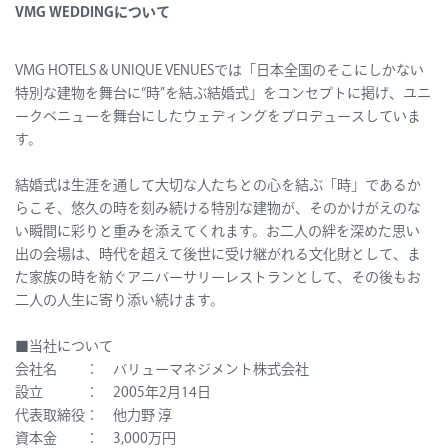
VMG WEDDINGについて
VMG HOTELS & UNIQUE VENUESでは「日本全国のそこにしかない
特別な建物を舞台に“時”を結ぶ結婚式」をコンセプトに掲げ、ユニ
ークベニューを舞台にしたウェディングをプロデュースしていま
す。
結婚式は生涯を通して大切な人たちとの心を結ぶ「時」であるか
らこそ、悠久の時を刻み続ける特別な建物が、そのかけがえのな
い瞬間に彩りと重みを添えてくれます。お二人の絆を深めた思い
出の会場は、時代を超えて後世に受け継がれる文化財として、ま
た家族の時を紡ぐアニバーサリーレストランとして、その後もお
二人の人生に寄り添い続けます。
■当社について
会社名 ： バリューマネジメント株式会社
設立 ： 2005年2月14日
代表取締役： 他力野 淳
資本金 ： 3,000万円