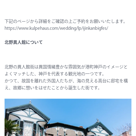
下記のページから詳細をご確認の上ご予約をお願いいたします。
https://www.kulpehaus.com/wedding/lp/ijinkanbigfes/
北野異人館について
北野の異人館街は異国情緒豊かな雰囲気が港町神戸のイメージと
よくマッチした、神戸を代表する観光地の一つです。
かつて、故国を離れた外国人たちが、海の見える高台に邸宅を構
え、故郷に想いをはせたことから誕生した街です。