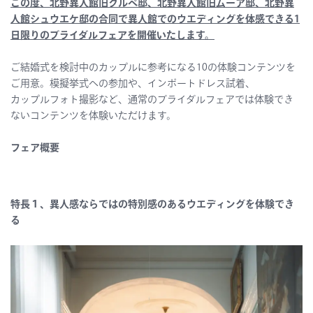
この度、北野異人館旧クルペ邸、北野異人館旧ムーア邸、北野異
人館シュウエケ邸の合同で異人館でのウエディングを体感できる1
日限りのブライダルフェアを開催いたします。
ご結婚式を検討中のカップルに参考になる10の体験コンテンツを
ご用意。模擬挙式への参加や、インポートドレス試着、
カップルフォト撮影など、通常のブライダルフェアでは体験でき
ないコンテンツを体験いただけます。
フェア概要
特長１、異人感ならではの特別感のあるウエディングを体験でき
る