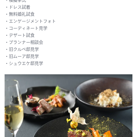
・模擬挙式
・ドレス試着
・無料婚礼試食
・エンゲージメントフォト
・コーディネート見学
・デザート試食
・プランナー相談会
・旧クルペ邸見学
・旧ムーア邸見学
・シュウエケ邸見学