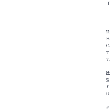
【
特
日
観
す
す
特
登
ド
け
※