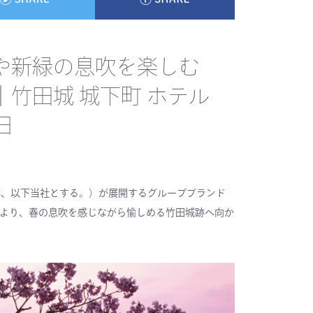
桜や新緑の息吹を楽しむ
竹田城 城下町 ホテル
日
淳、以下当社とする。）が展開するグループブランド
 ホテル ENより、春の息吹を感じながら愉しめる竹田城跡へ向か