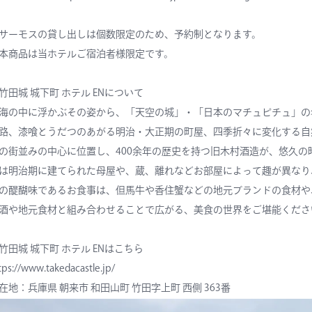
サーモスの貸し出しは個数限定のため、予約制となります。
本商品は当ホテルご宿泊者様限定です。
竹田城 城下町 ホテル ENについて
海の中に浮かぶその姿から、「天空の城」・「日本のマチュピチュ」の
路、漆喰とうだつのあがる明治・大正期の町屋、四季折々に変化する自
の街並みの中心に位置し、400余年の歴史を持つ旧木村酒造が、悠久の
は明治期に建てられた母屋や、蔵、離れなどお部屋によって趣が異なり
の醍醐味であるお食事は、但馬牛や香住蟹などの地元ブランドの食材や
酒や地元食材と組み合わせることで広がる、美食の世界をご堪能くださ
竹田城 城下町 ホテル ENはこちら
tps://www.takedacastle.jp/
在地：兵庫県 朝来市 和田山町 竹田字上町 西側 363番