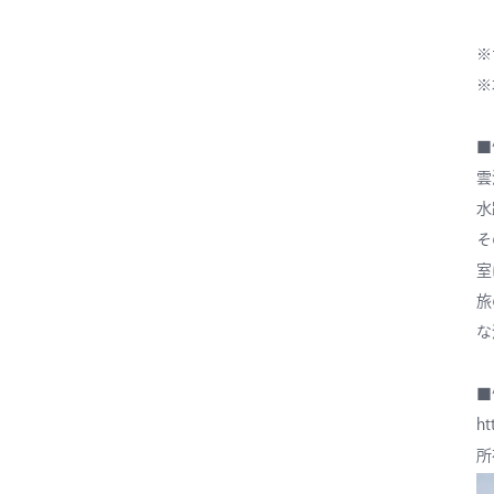
※
※
■
雲
水
そ
室
旅
な
■
ht
所