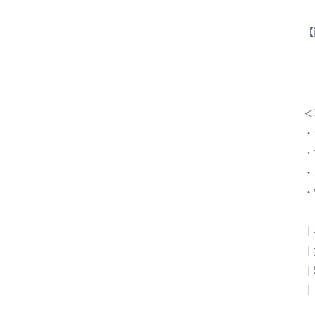
【
＜
・
・
・
・
｜
｜
｜
｜