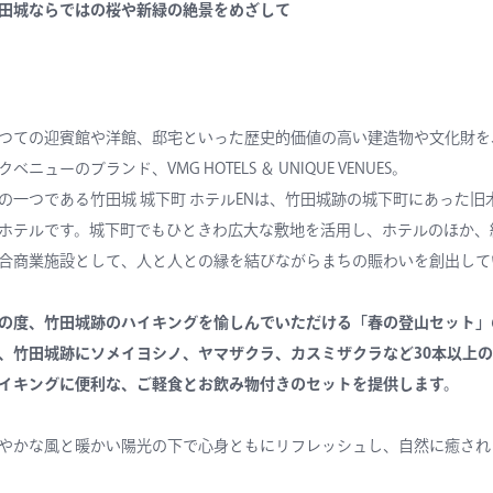
田城ならではの桜や新緑の絶景をめざして
つての迎賓館や洋館、邸宅といった歴史的価値の高い建造物や文化財を
クべニューのブランド、VMG HOTELS ＆ UNIQUE VENUES。
の一つである竹田城 城下町 ホテルENは、竹田城跡の城下町にあった旧
ホテルです。城下町でもひときわ広大な敷地を活用し、ホテルのほか、
合商業施設として、人と人との縁を結びながらまちの賑わいを創出して
の度、竹田城跡のハイキングを愉しんでいただける「春の登山セット」
、竹田城跡にソメイヨシノ、ヤマザクラ、カスミザクラなど30本以上
イキングに便利な、ご軽食とお飲み物付きのセットを提供します。
やかな風と暖かい陽光の下で心身ともにリフレッシュし、自然に癒され