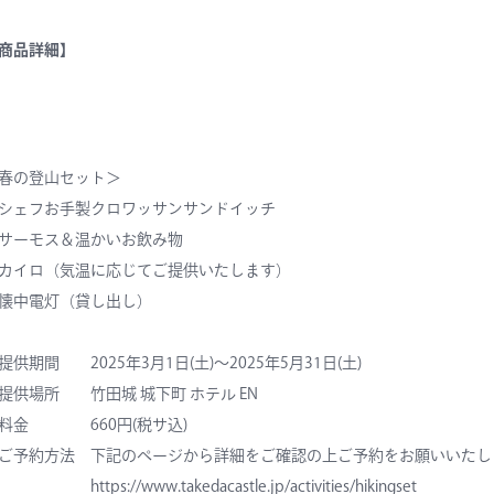
商品詳細】
春の登山セット＞
シェフお手製クロワッサンサンドイッチ
サーモス＆温かいお飲み物
カイロ（気温に応じてご提供いたします）
懐中電灯（貸し出し）
提供期間 2025年3月1日(土)～2025年5月31日(土)
提供場所 竹田城 城下町 ホテル EN
料金 660円(税サ込)
ご予約方法 下記のページから詳細をご確認の上ご予約をお願いいたし
https://www.takedacastle.jp/activities/hikingset