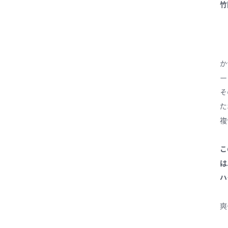
竹
か
ー
そ
た
複
こ
は
ハ
爽