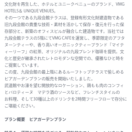
文化財を再生した、ホテルとユニークべニューのブランド、VMG
HOTELS＆ UNIQUE VENUES。
その一つである九段会館テラスは、登録有形文化財建造物である
旧九段会館の貴重な技術・素材を活かして保存・復元を行った保
存部分と、新築のオフィスビルが融合した建造物です。当社では
九段会館テラスの5階にてVMG CAFEを運営し、季節限定のアフタ
ヌーンティーや、香り高いオーガニックティーブランド「マイテ
ィーリーフ」の紅茶、オリジナルの九段ブレンド珈琲を提供。文
化と歴史が継承されたレトロモダンな空間での、優雅なひと時を
ご提案しています。
この度、九段会館の最上階にあるルーフトップテラスで愉しめる
ビアガーデンプランの販売を開始いたしました。
武道館やお濠を望む開放的なロケーション、鶏もも肉のコンフィ
とバロティーヌ マデラ酒のソースなど、フレンチスタイルの
お料理、そして30種以上のドリンクを2時間フリーフローで存分に
ご堪能ください。
プラン概要 ビアガーデンプラン