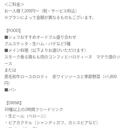
＜ご料金＞
お一人様 7,200円～（税・サービス料込）
※プランによって金額が異なるものもございます。
【FOOD】
■
シェフおすすめオードブル盛り合わせ
ブルスケッタ・生ハム・パテなど5種
■メイン料理（以下よりお選びいただけます）
スモーク香る鶏もも肉のコンフィとバロティーヌ マデラ酒のソ
ース
または
黒毛和牛ロースのロティ 赤ワインソースと季節野菜（+1,800
円）
■パン
【DRINK】
30種以上の2時間フリードリンク
・生ビール（ペローニ）
・ビアカクテル（シャンディガフ、カシスビアなど）