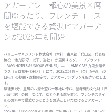
アガーデン 都心の美景×席
間ゆったり、フレンチコース
を堪能できる贅沢ビアガーデ
ンが2025年も開始
バリューマネジメント株式会社（本社：東京都千代田区、代表取
締役：他力野 淳、以下、当社 ） が展開するグループブランド
「VMG HOTELS & UNIQUE VENUES」は、「VMG CAFE 九段会館テ
ラス（東京都千代田区）」にて、2025年5月9日（金）から9月30
日(火）の期間・席数限定で、ビアガーデンプランを販売いたしま
す。
駅徒歩1分、皇居のお濠を望む一等地に佇む、登録有形文化財「旧
九段会館」の最上階にて、ゆとりある席配置と、フレンチスタイ
ルのお料理で優雅なひとときをお過ごしいただけるビアガーデ
ン。