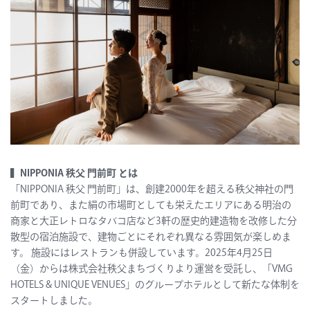
▍NIPPONIA 秩父 門前町 とは
「NIPPONIA 秩父 門前町」は、創建2000年を超える秩父神社の門
前町であり、また絹の市場町としても栄えたエリアにある明治の
商家と大正レトロなタバコ店など3軒の歴史的建造物を改修した分
散型の宿泊施設で、建物ごとにそれぞれ異なる雰囲気が楽しめま
す。 施設にはレストランも併設しています。2025年4月25日
（金）からは株式会社秩父まちづくりより運営を受託し、「VMG
HOTELS & UNIQUE VENUES」のグループホテルとして新たな体制を
スタートしました。