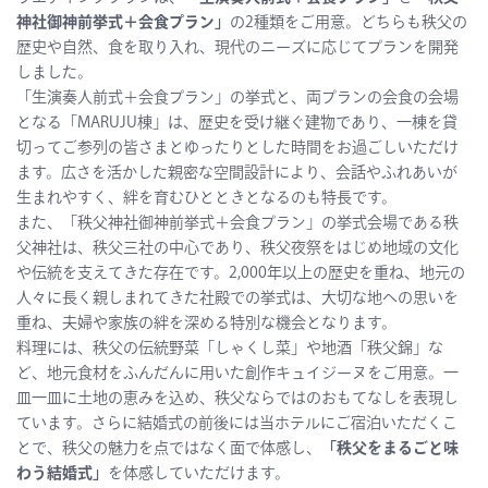
神社御神前挙式＋会食プラン」
の2種類をご用意。どちらも秩父の
歴史や自然、食を取り入れ、現代のニーズに応じてプランを開発
しました。
「生演奏人前式＋会食プラン」の挙式と、両プランの会食の会場
となる「MARUJU棟」は、歴史を受け継ぐ建物であり、一棟を貸
切ってご参列の皆さまとゆったりとした時間をお過ごしいただけ
ます。広さを活かした親密な空間設計により、会話やふれあいが
生まれやすく、絆を育むひとときとなるのも特長です。
また、「秩父神社御神前挙式＋会食プラン」の挙式会場である秩
父神社は、秩父三社の中心であり、秩父夜祭をはじめ地域の文化
や伝統を支えてきた存在です。2,000年以上の歴史を重ね、地元の
人々に長く親しまれてきた社殿での挙式は、大切な地への思いを
重ね、夫婦や家族の絆を深める特別な機会となります。
料理には、秩父の伝統野菜「しゃくし菜」や地酒「秩父錦」な
ど、地元食材をふんだんに用いた創作キュイジーヌをご用意。一
皿一皿に土地の恵みを込め、秩父ならではのおもてなしを表現し
ています。さらに結婚式の前後には当ホテルにご宿泊いただくこ
とで、秩父の魅力を点ではなく面で体感し、
「秩父をまるごと味
わう結婚式」
を体感していただけます。