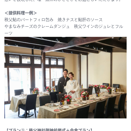
＜提供料理一例＞
秩父鮎のパートフィロ包み 焼きナスと鮎肝のソース
やまなみチーズのクレームダンジュ
秩父ワインのジュレとフル
ーツ
【プラン②：秩父神社御神前挙式＋会食プラン】