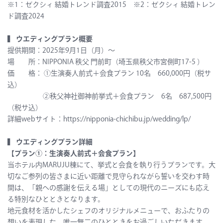
※1：ゼクシィ 結婚トレンド調査2015 ※2：ゼクシィ 結婚トレン
ド調査2024
▍
ウエディングプラン
概要
提供期間：2025年9月1日（月）～
場 所：NIPPONIA 秩父 門前町（埼玉県秩父市宮側町17-5
）
価 格： ①生演奏人前式＋会食プラン 10名 660,000円（税サ
込）
②秩父神社御神前挙式＋会食プラン 6名 687,500円
（税サ込）
詳細webサイト：
https://nipponia-chichibu.jp/wedding/lp/
▍
ウエディングプラン
詳細
【プラン①：生演奏人前式＋会食プラン】
当ホテル内MARUJU棟にて、挙式と会食を執り行うプランです。大
切なご参列の皆さまに近い距離で見守られながら誓いを交わす時
間は、「親への感謝を伝える場」としての現代のニーズにも応え
る特別なひとときとなります。
地元食材を活かしたシェフのオリジナルメニューで、おふたりの
想いを表現した、唯一無二のひとときをお過ごしいただきます。