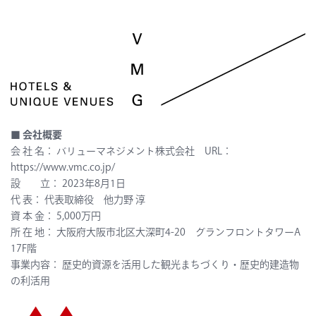
■ 会社概要
会 社 名：
バリューマネジメント株式会社 URL：
https://www.vmc.co.jp/
設 立：
2023年8月1日
代
表：
代表取締役 他力野 淳
資 本 金：
5,000万円
所 在 地：
大阪府大阪市北区大深町4-20 グランフロントタワーA
17F
階
事業内容：
歴史的資源を活用した観光まちづくり・歴史的建造物
の利活用