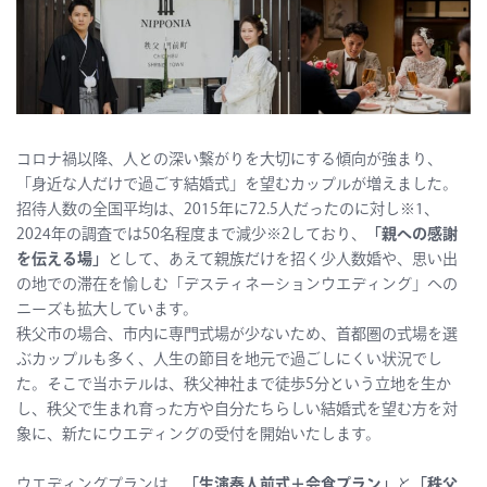
コロナ禍以降、人との深い繋がりを大切にする傾向が強まり、
「身近な人だけで過ごす結婚式」を望むカップルが増えました。
招待人数の全国平均は、2015年に72.5人だったのに対し※1、
2024年の調査では50名程度まで減少※2しており、
「親への感謝
を伝える場」
として、あえて親族だけを招く少人数婚や、思い出
の地での滞在を愉しむ「デスティネーションウエディング」への
ニーズも拡大しています。
秩父市の場合、市内に専門式場が少ないため、首都圏の式場を選
ぶカップルも多く、人生の節目を地元で過ごしにくい状況でし
た。そこで当ホテルは、秩父神社まで徒歩5分という立地を生か
し、秩父で生まれ育った方や自分たちらしい結婚式を望む方を対
象に、新たにウエディングの受付を開始いたします。
ウエディングプランは、
「生演奏人前式＋会食プラン」
と
「秩父