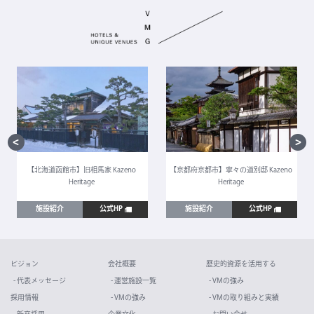
【北海道函館市】旧相馬家 Kazeno
【京都府京都市】寧々の道別邸 Kazeno
Heritage
Heritage
施設紹介
公式HP
施設紹介
公式HP
ビジョン
会社概要
歴史的資源を活用する
- 代表メッセージ
- 運営施設一覧
- VMの強み
採用情報
- VMの強み
- VMの取り組みと実績