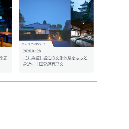
2026.07.28
季節
【丸亀城】城泊の文化体験をもっと
身近に！国登録有形文...