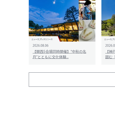
2026.08.06
2026.0
【関西5会場同時開催】“中秋の名
【神
月”とともに文化体験...
囲む「