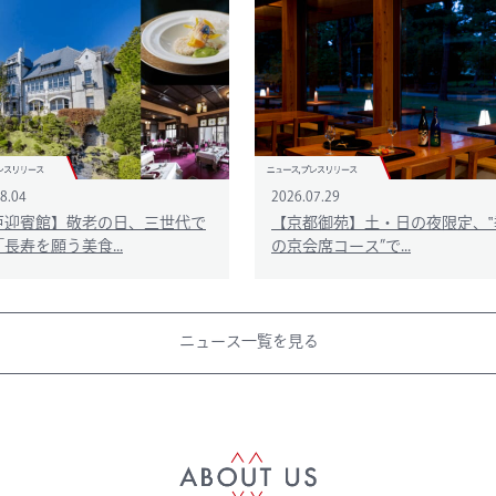
8.04
2026.07.29
戸迎賓館】敬老の日、三世代で
【京都御苑】土・日の夜限定、‟
長寿を願う美食...
の京会席コース”で...
ニュース一覧を見る