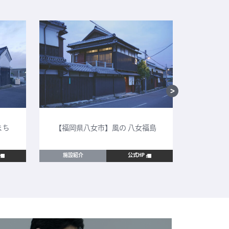
まち
【福岡県八女市】風の 八女福島
【鳥取
施設紹介
公式HP
施設紹