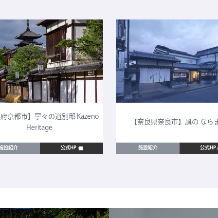
府京都市】寧々の道別邸 Kazeno
【奈良県奈良市】風の なら
Heritage
施設紹介
公式HP
施設紹介
公式HP