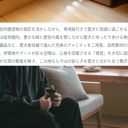
史的建造物の意匠を活かしながら、専用庭付きで愛犬と快適に過ごせる
は徒歩圏内。豊かな緑と歴史の風を感じながら愛犬とゆったり歩ける絶
備品など、愛犬家目線で選んだ充実のアメニティをご用意。自然素材の
、伊賀焼やアートが彩る空間は、心身を回復させる「視覚」を大切に設
が日常の緊張を解き、この地ならではの安らぎを愛犬と分かち合う贅沢