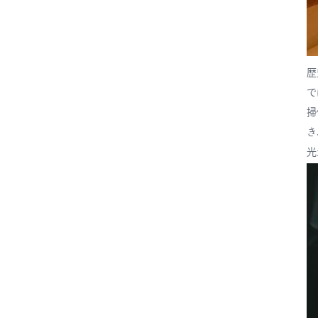
歴
で
掃
き
光