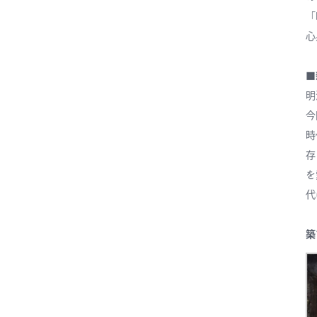
「
心
■
明
今
時
存
を
代
築