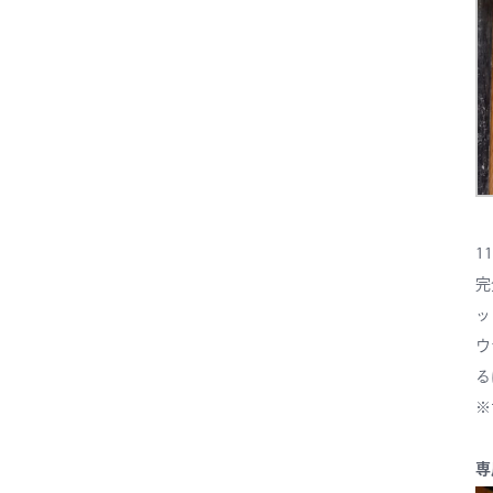
1
完
ッ
ウ
る
※
専