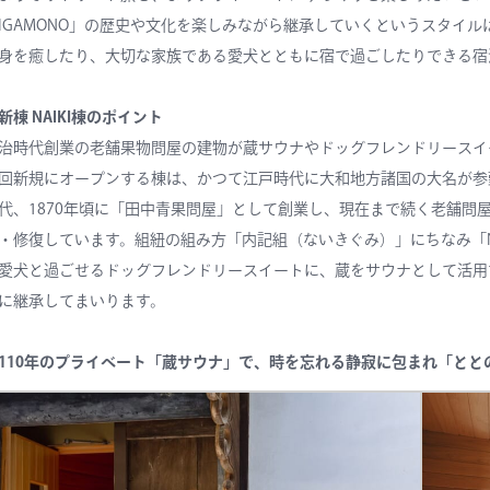
IGAMONO」の歴史や文化を楽しみながら継承していくというスタイル
身を癒したり、大切な家族である愛犬とともに宿で過ごしたりできる宿
新棟 NAIKI棟のポイント
治時代創業の老舗果物問屋の建物が蔵サウナやドッグフレンドリースイ
回新規にオープンする棟は、かつて江戸時代に大和地方諸国の大名が参
代、1870年頃に「田中青果問屋」として創業し、現在まで続く老舗問
・修復しています。組紐の組み方「内記組（ないきぐみ）」にちなみ「N
愛犬と過ごせるドッグフレンドリースイートに、蔵をサウナとして活用
に継承してまいります。
110年のプライベート「蔵サウナ」で、時を忘れる静寂に包まれ「とと