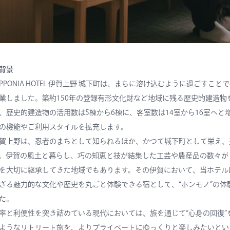
背景
IPPONIA HOTEL 伊賀上野 城下町は、まちに溶け込むように過ごす
業しました。築約150年の登録有形文化財など地域に残る歴史的建造
、歴史的建造物の活用数は5棟から6棟に、客室数は14室から16室へ
の機能やご利用スタイルを拡充します。
賀上野は、忍者のまちとして知られるほか、かつて城下町として栄え、
。伊賀の風土と暮らし、巧の知恵と技が結集した工芸や農産品の数々が「
を大切に継承してきた地域でもあります。その伊賀において、当ホテル
ざる魅力的な文化や歴史を丸ごと体験できる宿として、“ホンモノ”の
た。
率と利便性を突き詰めている現代においては、旅を通じて“心身の回復
ようなリトリート旅を、よりプライベートにゆっくりと楽しみたいとい