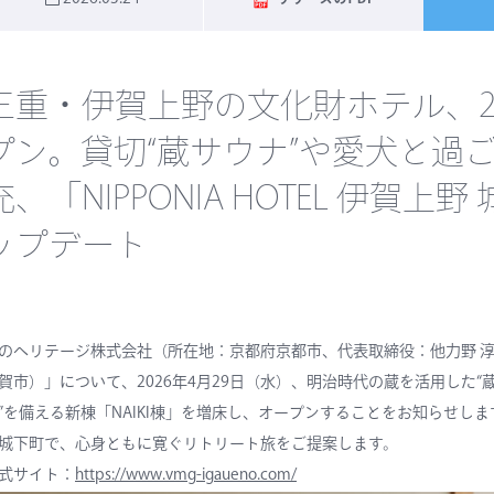
三重・伊賀上野の文化財ホテル、2
プン。貸切“蔵サウナ”や愛犬と過
充、「NIPPONIA HOTEL 伊賀
ップデート
のヘリテージ株式会社（所在地：京都府京都市、代表取締役：他力野 淳）は、「
賀市）」について、2026年4月29日（水）、明治時代の蔵を活用した“
”を備える新棟「NAIKI棟」を増床し、オープンすることをお知らせし
城下町で、心身ともに寛ぐリトリート旅をご提案します。
式サイト：
https://www.vmg-igaueno.com/