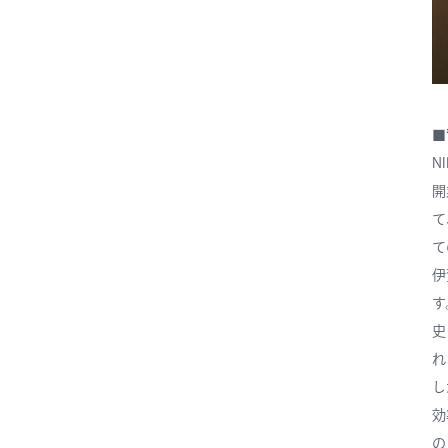
■
N
開
て
て
伊
す
史
れ
し
効
の