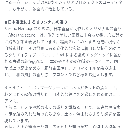
ける一方、ショップのMDやインテリアプロジェクトのコーディネ
ートも手がけ、多面的に活動している。
◼︎
日本香堂によるオリジナルの香り
Kazeno Heritageのために、日本香堂が制作したオリジナルの香り
「After the scene」は、旅先で美しい風景に出会った後、心に静か
に残る余韻を表現しています。稲藁をはじめとする地域に根付く
自然素材と、その背景にある文化的な物語に着目した制作を続け
るクリエイティブユニット、Straftによる藁のエッグベッドに置か
れる白磁の卵“egg”は、日本のやきものの源流の一つとして、四百
年以上の歴史を誇る「肥前吉田焼」。アロマオイルを染み込ま
せ、「和の風」の香り漂うフロントでお客様をお迎えします。
すっきりとしたバンブーグリーンに、ベルガモットの清々しさ。
心をほどく緑茶の香りと、日本的な静けさを感じさせる畳のニュ
アンス。
さらに、ヒノキや杉の木々の香りを重ねることで、歴史的建造物
に足を踏み入れた時の安らぎや、土地に包まれるような感覚を表
現しています。
竹林にそよぐ穏やかな風、青々とした葉の気配、心温まる緑茶の