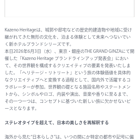
Kazeno Heritageは、城郭や邸宅などの歴史的建造物や地域に受け
継がれてきた無形の文化を、泊まる体験として未来へつないでい
く新ホテルブランドシリーズです。
本日2026年6月3日（水）、東京・銀座のTHE GRAND GINZAにて開
催した「Kazeno Heritage ブランドラインアップ発表会」におい
て、その世界観を構成するクリエイティブの要素を発表いたしま
した。「ヘリテージ・リトリート」という旅の体験価値を具体的
なクリエイティブへと変換する過程として、国内外で活躍するコ
ラボレーターが参加。世界観の礎となる施設名称やステートメン
トから、シンボルやロゴ、内装や演出、音楽や香りに至るまで、
その一つ一つは、コンセプトに基づいた新しい旅に欠かせないピ
ースとなります。
ステレオタイプを超えて、日本の美しさを再解釈する
海外から見た“日本らしさ”は、いつの間にか特定の都市や記号に偏