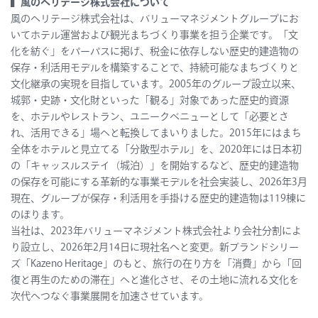
▍風のヘリテージ株式会社について
風のヘリテージ株式会社は、バリューマネジメントグループにお
いてホテル運営および観光まちづくり事業を担う企業です。「文
化を紡ぐ」をパーパスに掲げ、税金に依存しない歴史的建造物の
保存・利活用モデルを構築することで、持続可能なまちづくりと
文化継承の実現を目指しています。2005年のグループ設立以来、
城郭・史跡・文化財といった「観る」対象であった歴史的資源
を、ホテルやレストラン、ユニークベニューとして「必要とさ
れ、活用できる」場へと転換してまいりました。2015年にはまち
全体をホテルと見立てる「分散型ホテル」を、2020年には日本初
の「キャッスルステイ（城泊）」を開始するなど、歴史的建造物
の保存を可能にする革新的な事業モデルを社会実装し、2026年3月
現在、グループが保存・利活用を手掛ける歴史的建造物は119棟に
のぼります。
当社は、2023年バリューマネジメント株式会社より会社分割によ
り設立し、2026年2月14日に現社名へと変更。新ブランドシリー
ズ「Kazeno Heritage」のもと、旅行の在り方を「消費」から「回
復と再生のための滞在」へと進化させ、その土地に流れる文化を
次代へつなぐ事業展開を加速させています。