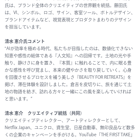
氏は、ブランド全体のクリエイティブの世界観を統括。藤田氏
は、VI、シンボル、ロゴ、サイン、客室ツール、ボトルデザイン、
ブランドアイテムなど、視覚表現とプロダクトまわりのデザイン
を担当しています。
清水 恵介氏コメント
‟AIが効率を極める時代、私たちが目指したのは、数値化できない
知恵や感性の総体である『人文知』への回帰です。土地の光や手
触り、静けさに身を置き、『本質』に触れることで、内に眠る豊
かな感性を呼び覚まし、本来の健やかさを取り戻していく。心身
を回復させるプロセスを補う美しさ『BEAUTY FOR RETREATS』を
掲げ、滞在体験を設計しました。倉吉を皮切りに、旅を通じて土
地の物語を紡ぎ、訪れる方々と一緒にこの風を楽しんでいければ
と思います。”
清水 恵介 クリエイティブ統括（共同）
クリエイティブディレクター、アートディレクターとして、
Netflix Japan、ユニクロ、資生堂、日産自動車、無印良品など数多
くの企業のキャンペーンを手がける。YouTube「THE FIRST TAKE」