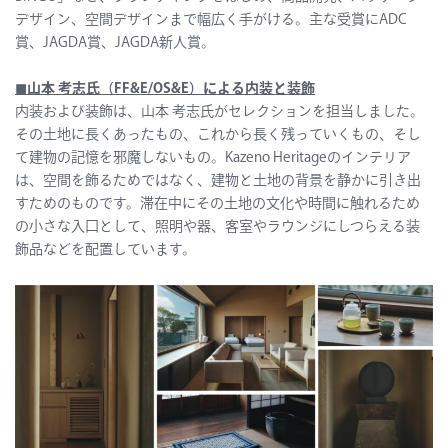
デザイン
、空間デザインまで幅広く手がける。主な受賞にADC
賞、JAGDA賞、JAGDA新人賞。
◼︎
山本 考志氏（FF&E/OS&E）による内装と装飾
内装および装飾は、山本 考志氏がセレクションを担当しました。
その土地に長くあったもの、これから長く残っていくもの、そし
て建物の記憶を邪魔しないもの。Kazeno Heritageのインテリア
は、空間を飾るためではなく、建物と土地の背景を静かに引き出
すためのものです。滞在中にその土地の文化や時間に触れるため
の小さな入口として、照明や器、客室やラウンジにしつらえる装
飾品などを配置しています。