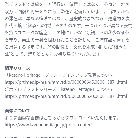
当ブランドでは旅を一方通行の「消費」ではなく、心身と土地の
双方に回復と再生をもたらす滞在と定義しています。当ホテルへ
の滞在は、単なる宿泊ではなく、歴史的なまちなみと建造物を次
世代へ繋ぐ‟継承への参加”そのものです。一つひとつが異なる表情
を持つユニークな客室、この地にしかない景観。その稀少な価値
を守り、再生の一翼を担われたことを記した「ご滞在証明書」を
ご用意する予定です。旅の記憶を、文化を未来へ託した‟継承の
証”として、誇りとともにお持ち帰りいただけます。
関連リリース
「Kazeno Heritage」ブランドラインアップ発表について
https://prtimes.jp/main/html/rd/p/000000645.000018871.html
新ホテルブランドシリーズ「Kazeno Heritage」について
https://prtimes.jp/main/html/rd/p/000000620.000018871.html
画像について
より高画質な画像はこちらからダウンロードいただけます。
https://www.kazenoheritage.jp/press-center/