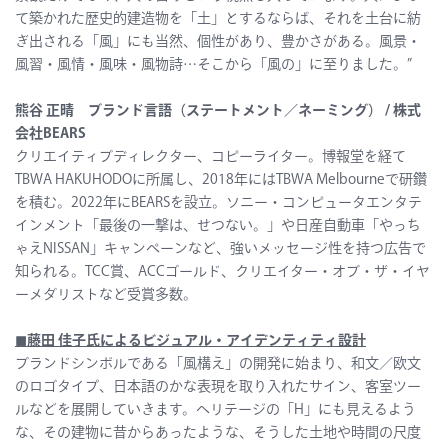
て築かれた歴史的建造物を「土」とするならば、それを土台に紡
ぎ出される「風」にも当然、個性があり、豊かさがある。風景・
風習・風情・風味・風物詩…そこから「風の」に至りました。”
熊谷 正晴 ブランド言語（ステートメント／ネーミング） / 株式
会社BEARS
クリエイティブディレクター、コピーライター。博報堂を経て
TBWA HAKUHODOに所属し、2018年にはTBWA Melbourneで研鑽
を積む。2022年にBEARSを設立。ソニー・コンピュータエンタテ
インメント「最後の一撃は、せつない。」や日産自動車「やっち
ゃえNISSAN」キャンペーンなど、強いメッセージ性を持つ広告で
知られる。TCC賞、ACCゴールド、クリエイター・オブ・ザ・イヤ
ーメダリストなど受賞多数。
◼︎
藤田 佳子氏によるビジュアル・アイデンティティ設計
ブランドシンボルである「風構え」の開発に始まり、和文／欧文
のロゴタイプ、日本語のかな表現を取り入れたサイン、客室ツー
ルなどを展開していきます。ヘリテージの「H」にも見えるよう
な、その建物に昔からあったような、そうした土地や時間の尺度