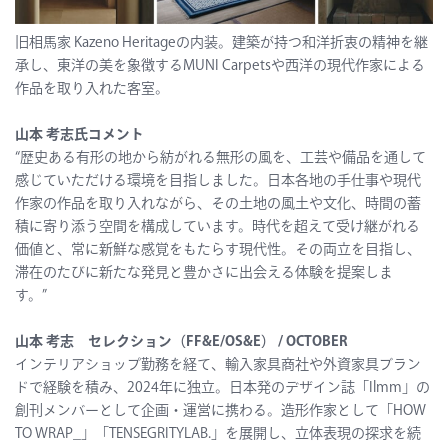
旧相馬家 Kazeno Heritageの内装。建築が持つ和洋折衷の精神を継
承し、東洋の美を象徴するMUNI Carpetsや西洋の現代作家による
作品を取り入れた客室。
山本 考志氏コメント
“歴史ある有形の地から紡がれる無形の風を、工芸や備品を通して
感じていただける環境を目指しました。日本各地の手仕事や現代
作家の作品を取り入れながら、その土地の風土や文化、時間の蓄
積に寄り添う空間を構成しています。時代を超えて受け継がれる
価値と、常に新鮮な感覚をもたらす現代性。その両立を目指し、
滞在のたびに新たな発見と豊かさに出会える体験を提案しま
す。”
山本 考志 セレクション（FF&E/OS&E） / OCTOBER
インテリアショップ勤務を経て、輸入家具商社や外資家具ブラン
ドで経験を積み、2024年に独立。日本発のデザイン誌「Ilmm」の
創刊メンバーとして企画・運営に携わる。造形作家として「HOW
TO WRAP_」「TENSEGRITYLAB.」を展開し、立体表現の探求を続