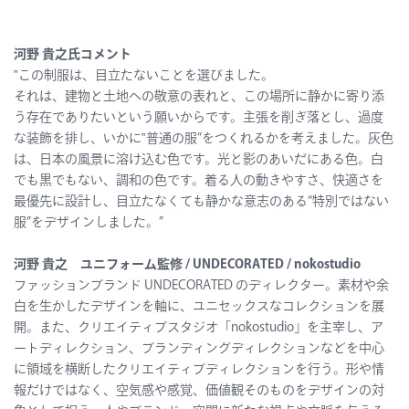
河野 貴之氏コメント
‟この制服は、目立たないことを選びました。
それは、建物と土地への敬意の表れと、この場所に静かに寄り添
う存在でありたいという願いからです。主張を削ぎ落とし、過度
な装飾を排し、いかに‟普通の服”をつくれるかを考えました。灰色
は、日本の風景に溶け込む色です。光と影のあいだにある色。白
でも黒でもない、調和の色です。着る人の動きやすさ、快適さを
最優先に設計し、目立たなくても静かな意志のある“特別ではない
服”をデザインしました。”
河野 貴之 ユニフォーム監修 / UNDECORATED / nōkostudio
ファッションブランド UNDECORATED のディレクター。素材や余
白を生かしたデザインを軸に、ユニセックスなコレクションを展
開。また、クリエイティブスタジオ「nōkostudio」を主宰し、ア
ートディレクション、ブランディングディレクションなどを中心
に領域を横断したクリエイティブディレクションを行う。形や情
報だけではなく、空気感や感覚、価値観そのものをデザインの対