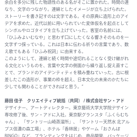
余白を多分に残した物語性のある名がそこに置かれた。時間の連
なり、文字のつながり。連綿としたイメージが立ち上げられた。
ストーリーを書き記すのは文字である。その原典に造形上のアイ
デアを求めた。近代以前に用いられていた変体仮名を起点として
シンボルやロゴタイプを立ち上げていった。客室の名前には、
「ひふみよいむなや」と思わず口にしたくなる響きそのものを一
文字ずつ採っている。これは日本に伝わる祈りの言葉であり、数
え歌でもある「ひふみ祝詞」に由来する。
このようにして、連綿と続く時間や途切れることなく受け継がれ
る文化というものを、言葉や文字の側面から繰り返し捉え直すこ
とで、ブランドのアイデンティティを積み重ねていった。古に根
差したこの造形が、事業の枠を超え、日本文化の未来のかたちに
少しでも関わることができればと思う。”
藤田 佳子 クリエイティブ統括（共同） / 株式会社サン・アド
デザイナー、アートディレクター。東京藝術大学大学院デザイン
専攻修了後、サン・アドに入社。東京駅グランスタ「ふくらむち
ゃん」、「サントリー山崎蒸溜所」、「サントリー天然水 北アル
プス信濃の森工場」、ホテル「香林居」やゲーム「おさんぽ
BINGO」など、ブランディングをはじめ、商品開発、パッケージ