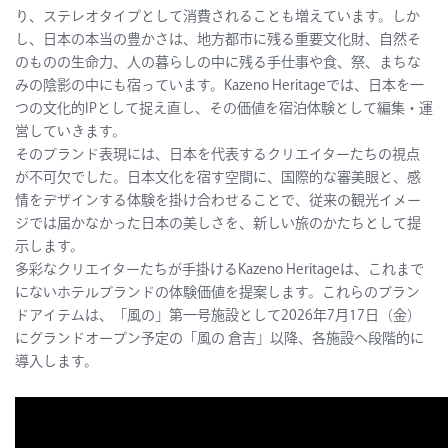
り、ステレオタイプとして消費されることも増えています。しか
し、日本の本当の豊かさは、地方都市に残る重要文化財、自然そ
のものの生命力、人の暮らしの中に残る手仕事や食、祭、まちな
みの陰影の中にも宿っています。Kazeno Heritageでは、日本を一
つの文化的IPとして捉え直し、その価値を宿泊体験として編集・運
営していきます。
そのブランド表現には、日本を代表するクリエイターたちの視点
が不可欠でした。日本文化を宿す空間に、国際的な審美眼と、感
情をデザインする体験を掛け合わせることで、従来の観光イメー
ジでは届かなかった日本の美しさを、新しい旅のかたちとして提
示します。
多彩なクリエイターたちが手掛けるKazeno Heritageは、これまで
にないホテルブランドの体験価値を提案します。これらのブラン
ドアイテムは、「風の」第一号施設として2026年7月17日（金）
にグランドオープン予定の「風の 倉吉」以降、各施設へ段階的に
導入します。