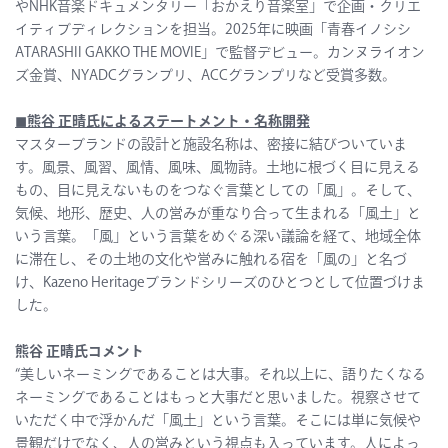
やNHK音楽ドキュメンタリー「おかえり音楽室」で企画・クリエ
イティブディレクションを担当。2025年に映画「青春イノシシ
ATARASHII GAKKO THE MOVIE」で監督デビュー。カンヌライオン
ズ金賞、NYADCグランプリ、ACCグランプリなど受賞多数。
◼︎
熊谷 正晴氏によるステートメント・名称開発
マスターブランドの設計と施設名称は、密接に結びついていま
す。風景、風習、風情、風味、風物詩。土地に根づく目に見える
もの、目に見えないものをつなぐ言葉としての「風」。そして、
気候、地形、歴史、人の営みが重なり合って生まれる「風土」と
いう言葉。「風」という言葉をめぐる深い議論を経て、地域全体
に滞在し、その土地の文化や営みに触れる宿を「風の」と名づ
け、Kazeno Heritageブランドシリーズのひとつとして位置づけま
した。
熊谷 正晴氏コメント
“美しいネーミングであることは大事。それ以上に、語りたくなる
ネーミングであることはもっと大事だと思いました。視察させて
いただく中で浮かんだ「風土」という言葉。そこには単に気候や
景観だけでなく、人の営みという視点も入っています。人によっ