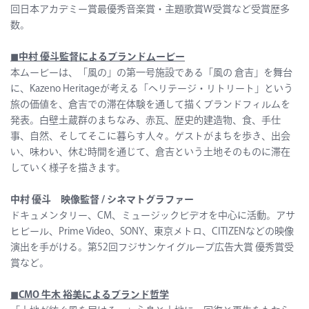
回日本アカデミー賞最優秀音楽賞・主題歌賞W受賞など受賞歴多
数。
◼︎
中村 優斗監督によるブランドムービー
本ムービーは、「風の」の第一号施設である「風の 倉吉」を舞台
に、Kazeno Heritageが考える「ヘリテージ・リトリート」という
旅の価値を、倉吉での滞在体験を通して描くブランドフィルムを
発表。白壁土蔵群のまちなみ、赤瓦、歴史的建造物、食、手仕
事、自然、そしてそこに暮らす人々。ゲストがまちを歩き、出会
い、味わい、休む時間を通じて、倉吉という土地そのものに滞在
していく様子を描きます。
中村 優斗 映像監督 / シネマトグラファー
ドキュメンタリー、CM、ミュージックビデオを中心に活動。アサ
ヒビール、Prime Video、SONY、東京メトロ、CITIZENなどの映像
演出を手がける。第52回フジサンケイグループ広告大賞 優秀賞受
賞など。
◼︎
CMO 牛木 裕美によるブランド哲学