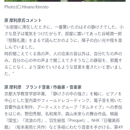
Photo:(C) Hinano Kimoto
原 摩利彦氏コメント
‟お部屋に滞在したときに、一番驚いたのはその静けさでした。小
さな息子は電気をつけたがらず、部屋に置いてあった谷崎潤一郎
『陰翳礼讃』をまるで読んだかのように、障子の白い光や陰を楽
しんでいました。
時折聞こえてくる鳥の声、人の往来の音以外は、自分たちの声の
み。自分の心の中の声まで聞こえてきそうなこの静寂を、邪魔す
ることなく、より深めていけるような音楽を書きたいと思いまし
た。”
原 摩利彦 ブランド音楽 / 作曲家・音楽家
京都大学教育学部卒業。「静けさの中の強さ」を軸に、ピアノを
中心とした室内楽やフィールドレコーディング、電子音を用いた
音響作品を制作。アーティストグループ「ダムタイプ」への参加
をはじめ、野田秀樹、名和晃平、森山未來らの舞台作品、映画
『国宝』『流浪の月』、羽生結弦『Prequel』、NHK『日曜美術
館』（坂本美雨と共作）など多岐にわたり音楽を手がける。第49