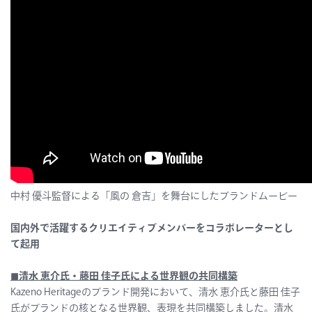
中村 優斗監督による「風の 倉吉」を舞台にしたブランドムービー
国内外で活躍するクリエイティブメンバーをコラボレーターとし
て起用
◼︎清水 恵介氏・藤田 佳子氏による世界観の共同構築
Kazeno Heritageのブランド開発において、清水 恵介氏と藤田 佳子
氏がブランドの核となる世界観、表現を共同構築しました。清水