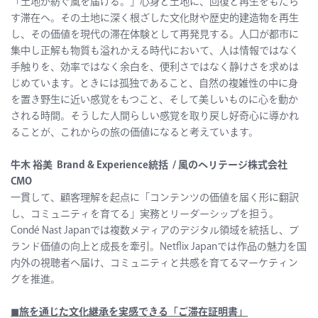
「土地が紡ぐ風を届ける。」心身と土地に、回復と再生をもたら
す滞在へ。その土地に深く根ざした文化財や歴史的建造物を再生
し、その価値を現代の滞在体験として再発見する。人口が都市に
集中し正解も物質も溢れかえる時代において、人は情報ではなく
手触りを、効率ではなく余白を、便利さではなく静けさを求めは
じめています。ときには孤独であること、自然の複雑性の中に身
を置き野生に近い感覚をもつこと、そして美しいものに心を動か
される時間。そうした人間らしい感覚を取り戻し好奇心に導かれ
ることが、これからの旅の価値になると考えています。
牛木 裕美 Brand & Experience統括 / 風のヘリテージ株式会社
CMO
一貫して、顧客理解を起点に「コンテンツの価値を届く形に翻訳
し、コミュニティを育てる」実務とリーダーシップを担う。
Condé Nast Japanでは複数メディアのデジタル領域を統括し、ブ
ランド価値の向上と成長を牽引。Netflix Japanでは作品の魅力を国
内外の視聴者へ届け、コミュニティと共感を育てるマーケティン
グを推進。
◼︎
旅を通じた文化継承を実感できる「ご滞在証明書」