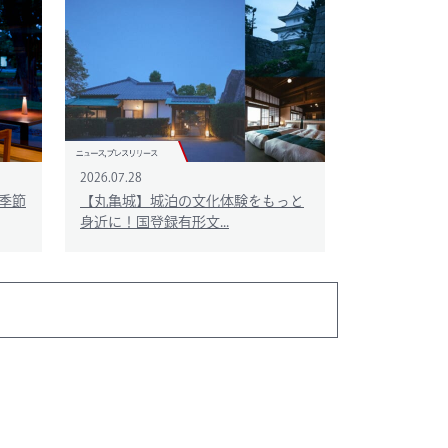
2026.07.28
季節
【丸亀城】城泊の文化体験をもっと
身近に！国登録有形文...