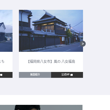
まち
【福岡県八女市】風の 八女福島
【鳥取
施設紹介
公式HP
施設紹