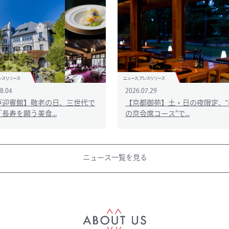
8.04
2026.07.29
戸迎賓館】敬老の日、三世代で
【京都御苑】土・日の夜限定、‟
長寿を願う美食...
の京会席コース”で...
ニュース一覧を見る