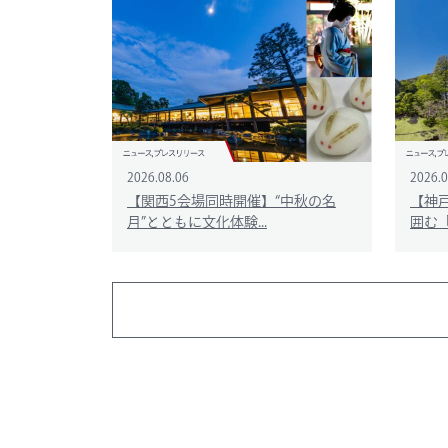
2026.08.06
2026.0
【関西5会場同時開催】“中秋の名
【神
月”とともに文化体験...
囲む「