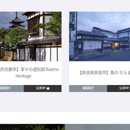
府京都市】寧々の道別邸 Kazeno
【奈良県奈良市】風の なら
Heritage
施設紹介
公式HP
施設紹介
公式HP