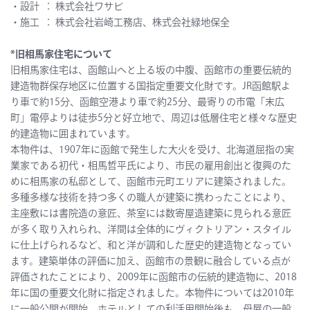
・設計 ： 株式会社ワサビ
・施工 ： 株式会社岩崎工務店、株式会社緑地保全
*旧相馬家住宅について
旧相馬家住宅は、函館山へと上る坂の中腹、函館市の重要伝統的
建造物群保存地区に位置する国指定重要文化財です。JR函館駅よ
り車で約15分、函館空港より車で約25分、最寄りの市電「末広
町」電停よりは徒歩5分と好立地で、周辺は低層住宅と様々な歴史
的建造物に囲まれています。
本物件は、1907年に函館で発生した大火を受け、北海道屈指の実
業家である初代・相馬哲平氏により、市民の雇用創出と復興のた
めに相馬家の私邸として、函館市元町エリアに建築されました。
多種多様な技術を持つ多くの職人が建築に携わったことにより、
主座敷には書院造の意匠、茶室には数寄屋造建築に見られる意匠
が多く取り入れられ、洋間は全体的にヴィクトリアン・スタイル
に仕上げられるなど、和と洋が調和した歴史的建造物となってい
ます。建築単体の評価に加え、函館市の景観に融合している点が
評価されたことにより、2009年に函館市の伝統的建造物に、2018
年に国の重要文化財に指定されました。本物件については2010年
に一般公開が開始。ホテルとしての利活用開始後も、母屋の一般