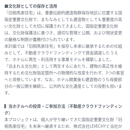
■文化財としての保存と活用
「旧相馬家住宅」は、重要伝統的建造物群保存地区に位置する国
指定重要文化財で、まちなみとしても建造物としても重要度の高
い文化財として大切に保護されてきました。国指定重要文化財
は、文化財保護法に基づき、適切な管理と公開、および現状変更
の厳格な制限が義務付けられています。
本計画では「旧相馬家住宅」を保存し未来に継承するための仕組
みとして、不動産クラウドファンディングで資金調達したうえ
で、ホテルに再生・利活用する事業モデルを構築しました。
「泊まれる文化財」として再生するにあたり、建物の真正性を維
持するため文化財指定箇所への物理的な改変を行わず、3つの客室
へと改修しています。なお、ホテル開業後も建造物のうち母屋部
分の一般公開を継続し、公共的な文化遺産としての役割も担いま
す。
▍当ホテルへの投資・ご参加方法（不動産クラウドファンディン
グ）
本プロジェクトは、個人が守り継いできた国指定重要文化財「旧
相馬家住宅」を未来へ継承するため、株式会社LEVECHYと当社が