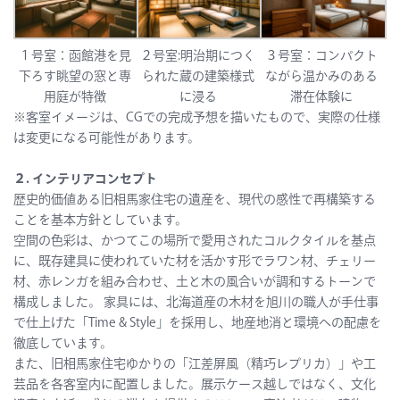
２号室:明治期につく
３号室：コンパクト
１号室：函館港を見
られた蔵の建築様式
ながら温かみのある
下ろす眺望の窓と専
に浸る
滞在体験に
用庭が特徴
※客室イメージは、CGでの完成予想を描いたもので、実際の仕様
は変更になる可能性があります。
２. インテリアコンセプト
歴史的価値ある旧相馬家住宅の遺産を、現代の感性で再構築する
ことを基本方針としています。
空間の色彩は、かつてこの場所で愛用されたコルクタイルを基点
に、既存建具に使われていた材を活かす形でラワン材、チェリー
材、赤レンガを組み合わせ、土と木の風合いが調和するトーンで
構成しました。 家具には、北海道産の木材を旭川の職人が手仕事
で仕上げた「Time & Style」を採用し、地産地消と環境への配慮を
徹底しています。
また、旧相馬家住宅ゆかりの「江差屏風（精巧レプリカ）」や工
芸品を各客室内に配置しました。展示ケース越しではなく、文化