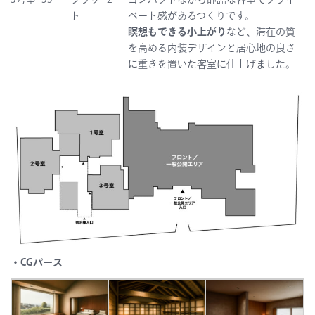
3号室
55
フラッ
2
コンパクトながら静謐な客室でプライ
ト
ベート感があるつくりです。
瞑想もできる小上がり
など、滞在の質
を高める内装デザインと居心地の良さ
に重きを置いた客室に仕上げました。
・CGパース