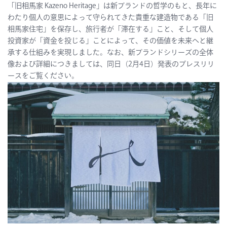
「旧相馬家 Kazeno Heritage」は新ブランドの哲学のもと、長年に
わたり個人の意思によって守られてきた貴重な建造物である「旧
相馬家住宅」を保存し、旅行者が「滞在する」こと、そして個人
投資家が「資金を投じる」ことによって、その価値を未来へと継
承する仕組みを実現しました。なお、新ブランドシリーズの全体
像および詳細につきましては、同日（2月4日）発表のプレスリリ
ースをご覧ください。