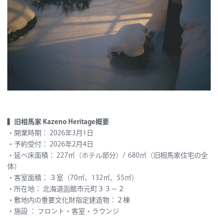
▍旧相馬家 Kazeno Heritage概要
・開業時期： 2026年3月1日
・予約受付： 2026年2月4日
・延べ床面積： 227㎡（ホテル部分）/ 680㎡（旧相馬家住宅の全
体）
・客室面積： ３室（70㎡、132㎡、55㎡）
・所在地： 北海道函館市元町３３−２
・敷地内の重要文化財指定建造物：２棟
・施設 ： フロント・客室・ラウンジ