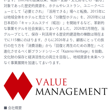
います。 2005年の創業以来、城郭・史跡・文化財などの「観る」
対象であった歴史的資源を、ホテルやレストラン、ユニークベニ
ューとして「必要とされ」「活用できる」場へと転換。2015年に
は地域全体をホテルと見立てる「分散型ホテル」を、2020年には
日本初の「キャッスルステイ（城泊）」を開始するなど、革新的
な事業モデルを社会実装してまいりました。
2026年2月現在、当
グループとして、保存・利活用する歴史的建造物の棟数は現在ま
でに115棟にのぼります。
さらに2026年より、
顧客にとっての
旅
行の在り方を
「消費活動」から「回復と再生のための滞在」
へと
進化させるべく新ブランドシリーズ「Kazeno Heritage」を始動。
文化財の保存と経済活性化の両立を目指し、地域資源を未来へつ
なぐ事業展開を加速してまいります。
■ 会社概要