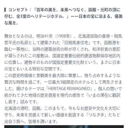
▍コンセプト：「百年の美を、未来へつなぐ。函館・元町の頂に
佇む、全3室のヘリテージホテル。」ーー日本の宝に泊まる、優美
な風を。
舞台となるのは、明治41年（1908年）、北海道屈指の豪商・相馬
哲平氏の私邸として建築された「旧相馬家住宅」です。函館港を
臨む一等地に、当時の建築技術の粋が尽くされ、和洋折衷の意匠
が凝らされたこの屋敷は、国選定重要伝統的建造物群保存地区内
に位置し、建物そのものが国指定重要文化財という、まさに日本
の宝ともいえる特別な空間です。
この歴史的価値と景観美を最大限に尊重し、独り占めするような
贅沢な時間を過ごす、一日最大3組限定のホテルとして再生させま
した。掲げるテーマは「HERITAGE REIMAGINED」。個人の想いで
紡がれてきた地域の歴史資産を現代の感性で「いまの滞在に翻訳
し直す」試みです。
北海道の港町、函館。このまちで、今もなお歴史や文化を大切に
守り、未来を見据えて新しい価値を創造する「つなぎ手」たちと
出会う旅へ、皆様を誘います。