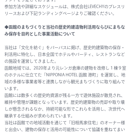
ァンドを予定しております。
参加方法や詳細なスケジュールは、株式会社LEVECHYのプレスリ
リースおよび下記ランディングページよりご確認ください。
◆函館のまちづくりと当社の歴史的建造物利活用ならびにまちな
み保存を目的とした事業活動について
当社は「文化を紡ぐ」をパーパスに掲げ、歴史的建築物の保存・
利活用に特化し、日本全国でホテルやパーティ、レストランなど
の施設を運営してきました。
函館地域では、2020年より元レンガ倉庫の建物を改修し１棟９室
のホテルに仕立てた「NIPPONIA HOTEL 函館 港町」を運営し、地
域の多様な事業者等と連携しながら観光まちづくりに取り組んで
います。
函館には数多くの歴史的資源が残る一方で遊休施設が散見され、
維持や管理が課題となっています。歴史的建築物の売却や取り壊
しが懸念されるなか、持続可能な形でこれらを活用し、次世代へ
継承する仕組みが求められています。
当社は函館での地域活動を通じて「旧相馬家住宅」のオーナー様
と出会い、建物の保存と活用の可能性について協議を重ねてまい