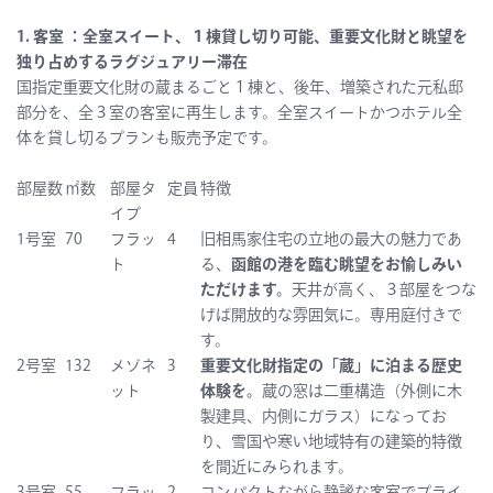
1. 客室 ：全室スイート、１棟貸し切り可能、重要文化財と眺望を
独り占めするラグジュアリー滞在
国指定重要文化財の蔵まるごと１棟と、後年、増築された元私邸
部分を、全３室の客室に再生します。全室スイートかつホテル全
体を貸し切るプランも販売予定です。
部屋数
㎡数
部屋タ
定員
特徴
イプ
1号室
70
フラッ
4
旧相馬家住宅の立地の最大の魅力であ
ト
る、
函館の港を臨む眺望をお愉しみい
ただけます。
天井が高く、３部屋をつな
げば開放的な雰囲気に。専用庭付きで
す。
2号室
132
メゾネ
3
重要文化財指定の「蔵」に泊まる歴史
ット
体験を。
蔵の窓は二重構造（外側に木
製建具、内側にガラス）になってお
り、雪国や寒い地域特有の建築的特徴
を間近にみられます。