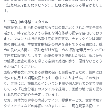
（江差屏風を配したリビング）。仕様は変更となる場合がありま
す。
3. ご滞在中の体験・スタイル
当施設では、明治期の豪商ならではの贅が尽くされた空間全体を
活かし、時を超えるような特別な滞在体験の提供を目指しており
ます。フロントは旧相馬家住宅の正面玄関、チェックインは囲炉
裏の間を活用。重要文化財指定の母屋を占有できる夜間には、眺
めの良い大広間に、宿泊者だけが愉しめる‟宿泊者専用ラウンジ”を
主座敷に設置いたします。函館の美食を堪能した後は、高台から
の眺望と歴史の重みを感じる空間で美酒に酔う、優雅なひととき
をお過ごしください。
国指定重要文化財である建物の保存を最優先するため、館内には
火気を使用する調理設備をあえて設けておりません。その代わ
り、夕食には、旅慣れたインバウンド層や個人旅行者の間で浸透
している「泊食分離」のスタイルを採用し、函館の地で長く愛さ
れる名店のご紹介を予定しています。
なお、具体的な客室の内装デザイン、提供サービス、文化体験ア
クティビティなどの詳細につきましては、 現在鋭意準備中で