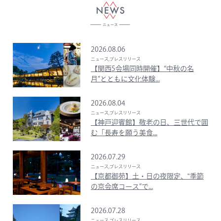
2026.08.06
ニュース,プレスリリース
【関西5会場同時開催】“中秋の名
月”とともに文化体験...
2026.08.04
ニュース,プレスリリース
【神戸迎賓館】敬老の日、三世代で囲
む「長寿を願う美食...
2026.07.29
ニュース,プレスリリース
【京都御苑】土・日の夜限定、‟季節
の京会席コース”で...
2026.07.28
ニュース,プレスリリース