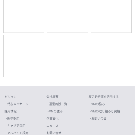
ビジョン
会社概要
歴史的資源を活用する
- 代表メッセージ
- 運営施設一覧
- VMの強み
採用情報
- VMの強み
- VMの取り組みと実績
- 新卒採用
企業文化
- お問い合せ
- キャリア採用
ニュース
- アルバイト採用
お問い合せ