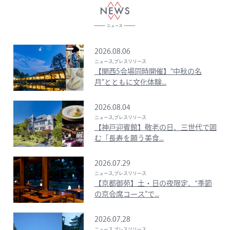
2026.08.06
ニュース,プレスリリース
【関西5会場同時開催】“中秋の名
月”とともに文化体験...
2026.08.04
ニュース,プレスリリース
【神戸迎賓館】敬老の日、三世代で囲
む「長寿を願う美食...
2026.07.29
ニュース,プレスリリース
【京都御苑】土・日の夜限定、‟季節
の京会席コース”で...
2026.07.28
ニュース,プレスリリース