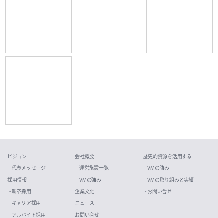
ビジョン
会社概要
歴史的資源を活用する
- 代表メッセージ
- 運営施設一覧
- VMの強み
採用情報
- VMの強み
- VMの取り組みと実績
- 新卒採用
企業文化
- お問い合せ
- キャリア採用
ニュース
- アルバイト採用
お問い合せ