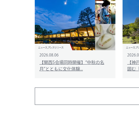
2026.08.06
2026.0
【関西5会場同時開催】“中秋の名
【神
月”とともに文化体験...
囲む「