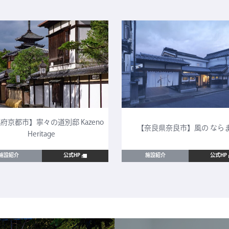
府京都市】寧々の道別邸 Kazeno
【奈良県奈良市】風の なら
Heritage
施設紹介
公式HP
施設紹介
公式HP