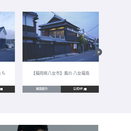
まち
【福岡県八女市】風の 八女福島
【鳥取
施設紹介
公式HP
施設紹