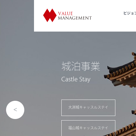
ビジョ
SDGs
持続可
Tourism town development u