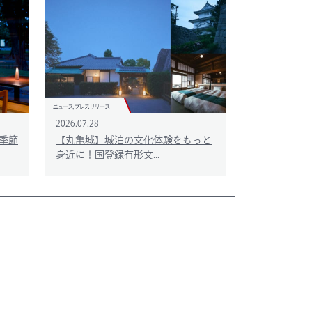
2026.07.28
季節
【丸亀城】城泊の文化体験をもっと
身近に！国登録有形文...