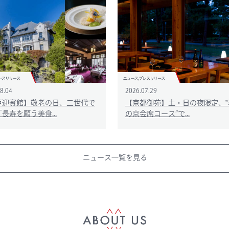
8.04
2026.07.29
戸迎賓館】敬老の日、三世代で
【京都御苑】土・日の夜限定、‟
長寿を願う美食...
の京会席コース”で...
ニュース一覧を見る