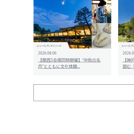
2026.08.06
2026.0
【関西5会場同時開催】“中秋の名
【神
月”とともに文化体験...
囲む「