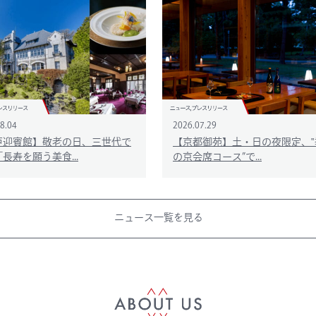
8.04
2026.07.29
戸迎賓館】敬老の日、三世代で
【京都御苑】土・日の夜限定、‟
長寿を願う美食...
の京会席コース”で...
ニュース一覧を見る