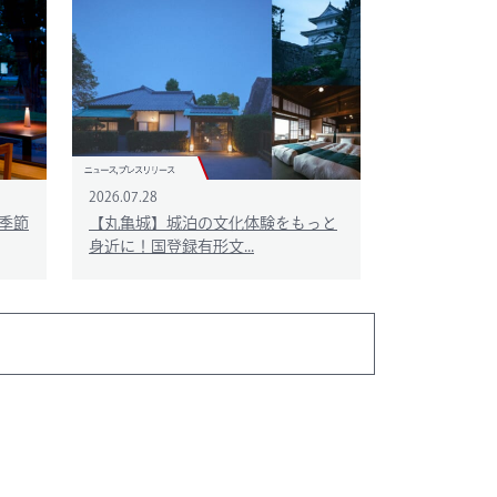
2026.07.28
季節
【丸亀城】城泊の文化体験をもっと
身近に！国登録有形文...