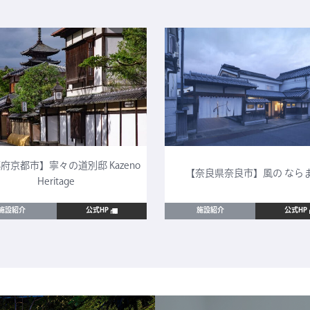
府京都市】寧々の道別邸 Kazeno
【奈良県奈良市】風の なら
Heritage
施設紹介
公式HP
施設紹介
公式HP