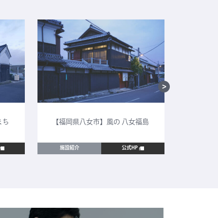
まち
【福岡県八女市】風の 八女福島
【鳥取
施設紹介
公式HP
施設紹