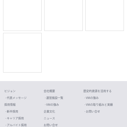
ビジョン
会社概要
歴史的資源を活用する
- 代表メッセージ
- 運営施設一覧
- VMの強み
採用情報
- VMの強み
- VMの取り組みと実績
- 新卒採用
企業文化
- お問い合せ
- キャリア採用
ニュース
- アルバイト採用
お問い合せ