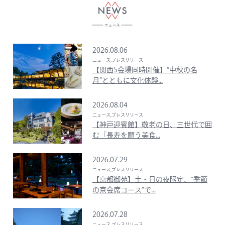
2026.08.06
ニュース,プレスリリース
【関西5会場同時開催】“中秋の名
月”とともに文化体験...
2026.08.04
ニュース,プレスリリース
【神戸迎賓館】敬老の日、三世代で囲
む「長寿を願う美食...
2026.07.29
ニュース,プレスリリース
【京都御苑】土・日の夜限定、‟季節
の京会席コース”で...
2026.07.28
ニュース,プレスリリース