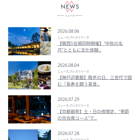
2026.08.06
ニュース,プレスリリース
【関西5会場同時開催】“中秋の名
月”とともに文化体験...
2026.08.04
ニュース,プレスリリース
【神戸迎賓館】敬老の日、三世代で囲
む「長寿を願う美食...
2026.07.29
ニュース,プレスリリース
【京都御苑】土・日の夜限定、‟季節
の京会席コース”で...
2026.07.28
ニュース,プレスリリース