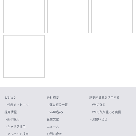
ビジョン
会社概要
歴史的資源を活用する
- 代表メッセージ
- 運営施設一覧
- VMの強み
採用情報
- VMの強み
- VMの取り組みと実績
- 新卒採用
企業文化
- お問い合せ
- キャリア採用
ニュース
- アルバイト採用
お問い合せ