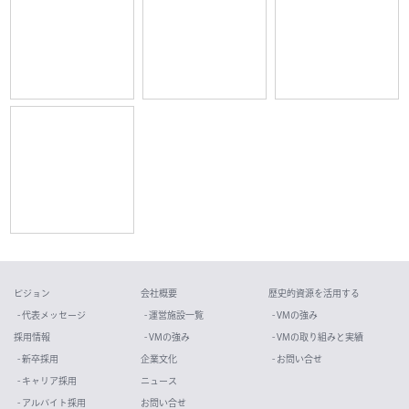
ビジョン
会社概要
歴史的資源を活用する
- 代表メッセージ
- 運営施設一覧
- VMの強み
採用情報
- VMの強み
- VMの取り組みと実績
- 新卒採用
企業文化
- お問い合せ
- キャリア採用
ニュース
- アルバイト採用
お問い合せ