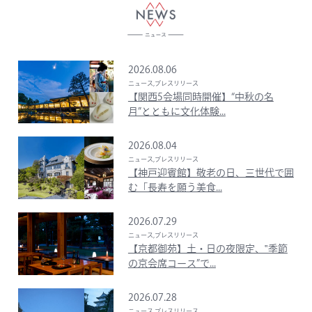
2026.08.06
ニュース,プレスリリース
【関西5会場同時開催】“中秋の名
月”とともに文化体験...
2026.08.04
ニュース,プレスリリース
【神戸迎賓館】敬老の日、三世代で囲
む「長寿を願う美食...
2026.07.29
ニュース,プレスリリース
【京都御苑】土・日の夜限定、‟季節
の京会席コース”で...
2026.07.28
ニュース,プレスリリース