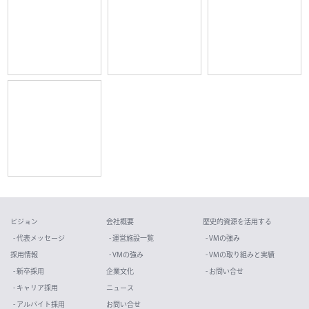
ビジョン
会社概要
歴史的資源を活用する
- 代表メッセージ
- 運営施設一覧
- VMの強み
採用情報
- VMの強み
- VMの取り組みと実績
- 新卒採用
企業文化
- お問い合せ
- キャリア採用
ニュース
- アルバイト採用
お問い合せ