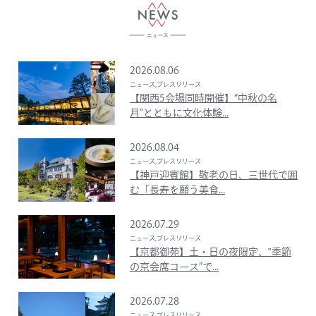
2026.08.06
ニュース,プレスリリース
【関西5会場同時開催】“中秋の名
月”とともに文化体験...
2026.08.04
ニュース,プレスリリース
【神戸迎賓館】敬老の日、三世代で囲
む「長寿を願う美食...
2026.07.29
ニュース,プレスリリース
【京都御苑】土・日の夜限定、‟季節
の京会席コース”で...
2026.07.28
ニュース,プレスリリース