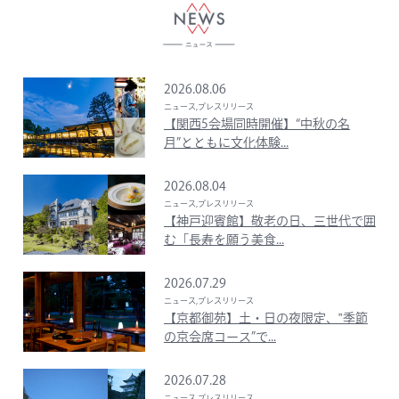
2026.08.06
ニュース,プレスリリース
【関西5会場同時開催】“中秋の名
月”とともに文化体験...
2026.08.04
ニュース,プレスリリース
【神戸迎賓館】敬老の日、三世代で囲
む「長寿を願う美食...
2026.07.29
ニュース,プレスリリース
【京都御苑】土・日の夜限定、‟季節
の京会席コース”で...
2026.07.28
ニュース,プレスリリース