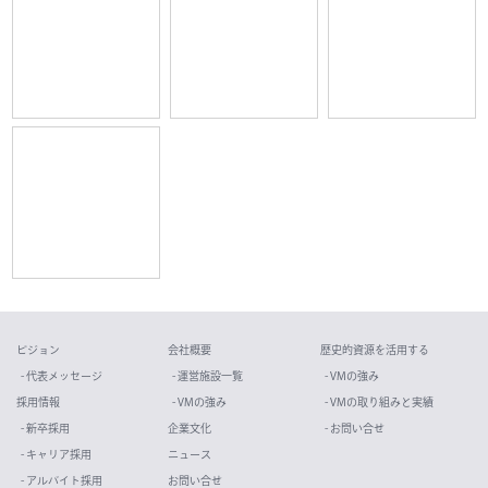
ビジョン
会社概要
歴史的資源を活用する
- 代表メッセージ
- 運営施設一覧
- VMの強み
採用情報
- VMの強み
- VMの取り組みと実績
- 新卒採用
企業文化
- お問い合せ
- キャリア採用
ニュース
- アルバイト採用
お問い合せ